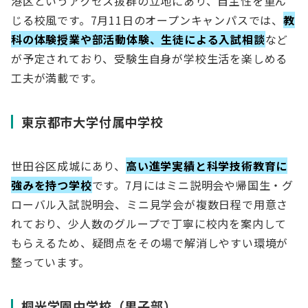
港区というアクセス抜群の立地にあり、自主性を重ん
じる校風です。7月11日のオープンキャンパスでは、
教
科の体験授業や部活動体験、生徒による入試相談
など
が予定されており、受験生自身が学校生活を楽しめる
工夫が満載です。
東京都市大学付属中学校
世田谷区成城にあり、
高い進学実績と科学技術教育に
強みを持つ学校
です。7月にはミニ説明会や帰国生・グ
ローバル入試説明会、ミニ見学会が複数日程で用意さ
れており、少人数のグループで丁寧に校内を案内して
もらえるため、疑問点をその場で解消しやすい環境が
整っています。
桐光学園中学校（男子部）