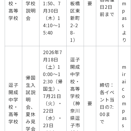
校・
学校
1:50、7
板橋
要
m
日2日
高等
説明
月30日
区東
p
前まで
学校
会
（木）1
新町
as
4:10～1
2-2
s
5:40
8-
よ
1）
り
2026年7
月18日
逗子
（土）1
開成
m
0:00～1
中学
ir
帰国
2:30（帰
校・
ai
逗子
生入
締切：
国生）、
高等
c
開成
試説
各イベ
7月21日
学校
o
中学
明
ント当
（火）・
（神
要
m
校・
会、
日の7:
22日
奈川
p
高等
夏休
00ま
（水）・
県逗
as
学校
み見
で
23日
子市
s
学会