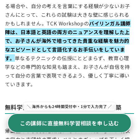
る場合や、自分の考えを言葉にする経験が少ないお子
さんにとって、これらの試験は大きな壁に感じられる
かもしれません。TCK Workshopの
バイリンガル講師
陣は、日本語と英語の両方のニュアンスを理解した上
で、お子さんが海外で培ってきた貴重な経験を魅力的
なエピソードとして言語化するお手伝いをしていま
す。
単なるテクニックの伝授にとどまらず、教育心理
学などの専門的な知見も踏まえ、お子さんが自信を持
って自分の言葉で表現できるよう、優しく丁寧に導い
ていきます。
無料学習相談で始める最適な受験戦略の構築
＼ 海外からも24時間受付中・1分で入力完了 ／
この講師に直接無料学習相談を申し込む
帰国生の中学受験を成功に導くための第一歩は、現状