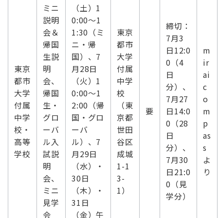
ミニ
（土）1
説明
0:00～1
締切：
会＆
1:30（ミ
東京
7月3
帰国
ニ・帰
都市
日12:0
m
生説
国）、7
大学
0（4
ir
東京
明
月28日
付属
日
ai
都市
会、
（火）1
中学
分）、
c
大学
帰国
0:00～1
校
7月27
o
付属
生・
2:00（帰
（東
要
日14:0
m
中学
グロ
国・グロ
京都
0（28
p
校・
ーバ
ーバ
世田
日
as
高等
ル入
ル）、7
谷区
分）、
s
学校
試説
月29日
成城
7月30
よ
明
（水）・
1-1
日21:0
り
会、
30日
3-
0（見
ミニ
（木）・
1）
学分）
見学
31日
会
（金）午