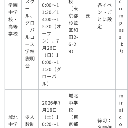
スク
校
c
学園
0:00～1
各イベ
ー
（東
o
中学
1:30／1
ントご
ル、
京都
要
m
校・
4:00～1
とに設
グロ
杉並
p
高等
5:30（オ
定
ーバ
区和
as
学校
ープ
ルコ
田2-
s
ン）、7
ース
6-2
よ
月26日
学校
9）
り
（日）1
説明
0:00～1
会
1:30（グ
ローバ
ル）
城北
m
2026年7
中学
ir
月18日
校
ai
城北
少人
（土）1
（東
c
締切：
中学
数制
0:20～1
京都
o
各開催