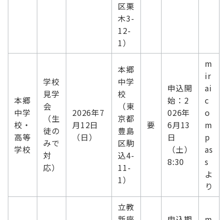
区栗
木3-
12-
1）
m
本郷
ir
学校
中学
申込開
ai
見学
校
本郷
始：2
c
会
（東
中学
2026年7
026年
o
（生
京都
校・
月12日
要
6月13
m
徒の
豊島
高等
（日）
日
p
みで
区駒
学校
（土）
as
対
込4-
8:30
s
応）
11-
よ
1）
り
立教
新座
申込期
m