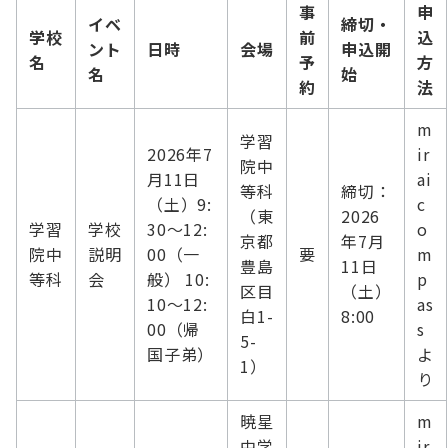
事
申
イベ
締切・
学校
前
込
ント
日時
会場
申込開
名
予
方
名
始
約
法
m
学習
2026年7
ir
院中
月11日
ai
等科
締切：
（土）9:
c
（東
2026
学習
学校
30～12:
o
京都
年7月
院中
説明
00（一
要
m
豊島
11日
等科
会
般） 10:
p
区目
（土）
10～12:
as
白1-
8:00
00（帰
s
5-
国子弟）
よ
1）
り
暁星
m
中学
ir