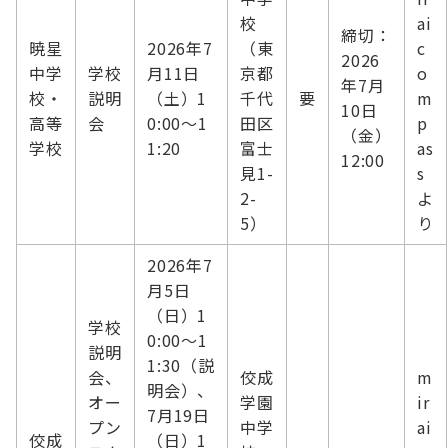
校
ai
締切：
暁星
2026年7
（東
c
2026
中学
学校
月11日
京都
o
年7月
校・
説明
（土）1
千代
要
m
10日
高等
会
0:00～1
田区
p
（金）
学校
1:20
富士
as
12:00
見1-
s
2-
よ
5）
り
2026年7
月5日
（日）1
学校
0:00～1
説明
1:30（説
会、
佼成
m
明会）、
オー
学園
ir
7月19日
プン
中学
ai
佼成
（日）1