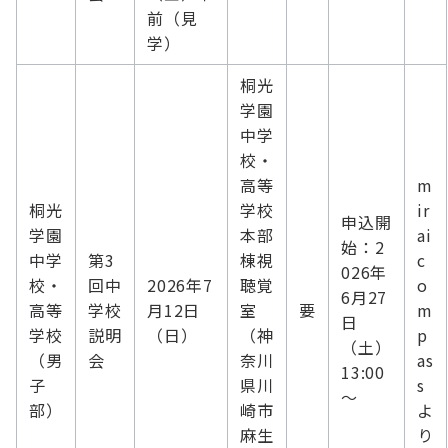
前（見
学）
桐光
学園
中学
校・
高等
m
桐光
学校
ir
申込開
学園
本部
ai
始：2
中学
第3
棟視
c
026年
校・
回中
2026年7
聴覚
o
6月27
高等
学校
月12日
室
要
m
日
学校
説明
（日）
（神
p
（土）
（男
会
奈川
as
13:00
子
県川
s
～
部）
崎市
よ
麻生
り