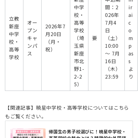
中学
間：2
ir
校・
026年
ai
立教
オー
高等
7月4
c
新座
2026年7
プン
学校
日
o
中学
月20日
キャ
（埼
要
（土）
m
校・
（月・
ンパ
玉県
10:00
p
高等
祝）
ス
新座
～ 7月
as
学校
市北
16日
s
野1-
（木）
よ
2-2
23:59
り
5）
【関連記事】暁星中学校・高等学校についてはこちら
もご覧ください。
帰国生の男子校選びに！暁星中学校・
高等学校の魅力とは？特徴的な外国語