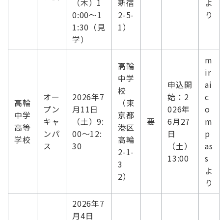
（木）1
新宿
よ
0:00～1
2-5-
り
1:30（見
1）
学）
m
高輪
ir
中学
申込開
ai
校
オー
2026年7
始：2
c
高輪
（東
プン
月11日
026年
o
中学
京都
キャ
（土）9:
要
6月27
m
高等
港区
ンパ
00～12:
日
p
学校
高輪
ス
30
（土）
as
2-1-
13:00
s
3
よ
2）
り
2026年7
月4日