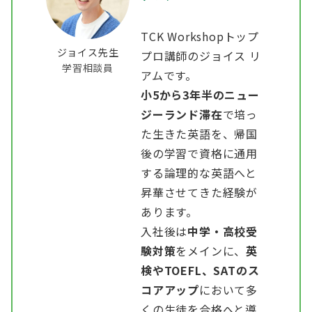
TCK Workshopトップ
ジョイス先生
プロ講師のジョイス リ
学習相談員
アムです。
小5から3年半のニュー
ジーランド滞在
で培っ
た生きた英語を、帰国
後の学習で資格に通用
する論理的な英語へと
昇華させてきた経験が
あります。
入社後は
中学・高校受
験対策
をメインに、
英
検やTOEFL、SATのス
コアアップ
において多
くの生徒を合格へと導