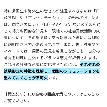
特に帰国生や海外生の皆さんが注意すべきなのは「口
頭試問」や「プレゼンテーション」の形式です。例え
ば、国際バカロレア（IB）やAP、SATなどの学習を通
じて得た専門的な知見や、現地での社会貢献活動の成
果について、その場で深く突っ込まれた際に、論理的
に説明できる力が求められます。また、集団討論やデ
ィベートでは、周囲の意見を尊重しながらも、自分の
意見を明確に主張するバランス感覚が評価されます。
これらの多様な形式に対応するためには、
それぞれの
試験形式の特徴を理解し、個別のシミュレーションを
重ねておくことが不可欠
です。
【関連記事】
ICU高校の面接対策
についてはこちらも
ご覧ください。