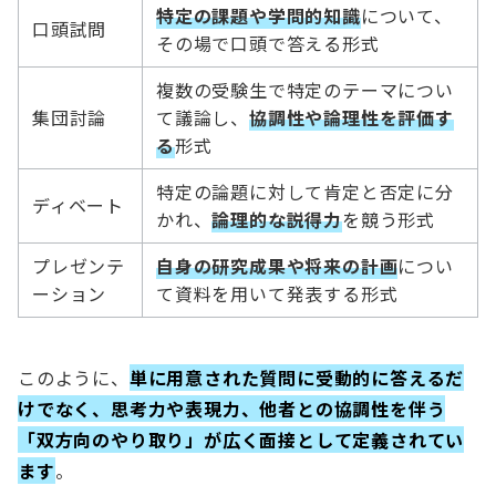
特定の課題や学問的知識
について、
口頭試問
その場で口頭で答える形式
複数の受験生で特定のテーマについ
集団討論
て議論し、
協調性や論理性を評価す
る
形式
特定の論題に対して肯定と否定に分
ディベート
かれ、
論理的な説得力
を競う形式
プレゼンテ
自身の研究成果や将来の計画
につい
ーション
て資料を用いて発表する形式
このように、
単に用意された質問に受動的に答えるだ
けでなく、思考力や表現力、他者との協調性を伴う
「双方向のやり取り」が広く面接として定義されてい
ます
。