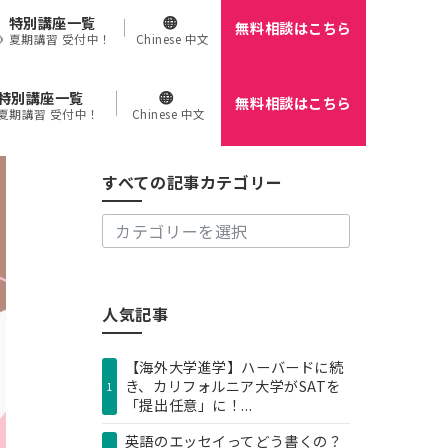
特別講座一覧
無料相談はこちら
🌻 夏期講習 受付中！
Chinese 中文
特別講座一覧
無料相談はこちら
す
 夏期講習 受付中！
Chinese 中文
べ
て
の
すべての記事カテゴリー
記
事
カ
テ
ゴ
リ
人気記事
ー
【海外大学進学】ハーバードに続
き、カリフォルニア大学がSATを
1
「提出任意」に！...
英語のエッセイってどう書くの？