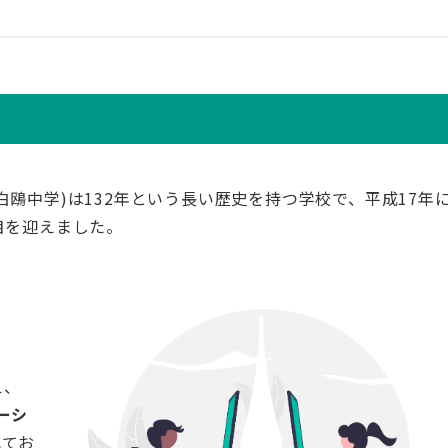
白鴎中学)は132年という長い歴史を持つ学校で、平成17年
目を迎えました。
え、
ーシ
れてお