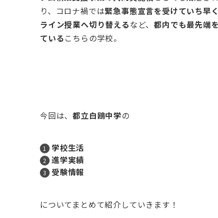
り、コロナ禍では
緊急事態宣言を受けていち早
ライン授業へ切り替える
など、
都内でも最先端
ている
こちらの学校。
今回は、
都立白鴎中学
の
学校生活
進学実績
受験情報
についてまとめて紹介していきます！