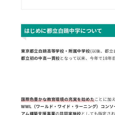
はじめに――都立白鴎中学について
東京都立白鴎高等学校・附属中学校
(以後、都立
都立初の中高一貫校
となって以来、今年で18年
国際色豊かな教育環境の充実を始めた
ことに加
WWL（ワールド・ワイド・ラーニング）コンソ
アム構築支援事業
の
共同実施校
としても指定さ