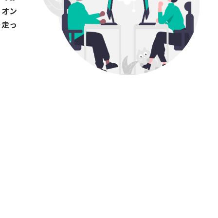
くオン
を走っ