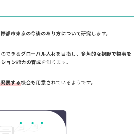
国際都市東京の今後のあり方について研究
します。
」
のできる
グローバル人材
を目指し、
多角的な視野で物事を
ーション能力の育成
を測ります。
で発表する
機会も用意されているようです。