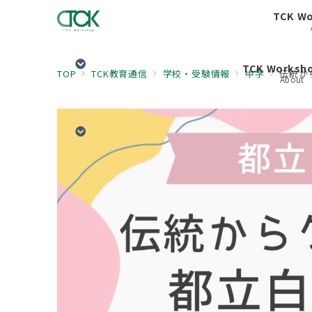
TCK W
TCK Works
TOP
TCK教育通信
学校・受験情報
中学
伝統か
About