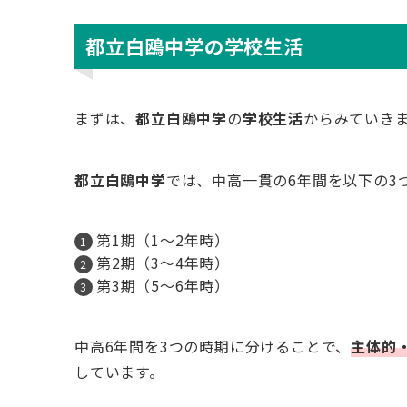
都立白鴎中学の学校生活
まずは、
都立白鴎中学
の
学校生活
からみていき
都立白鴎中学
では、中高一貫の6年間を以下の3
第1期（1〜2年時）
第2期（3〜4年時）
第3期（5〜6年時）
中高6年間を3つの時期に分けることで、
主体的
しています。