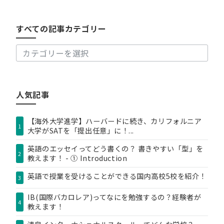
べ
て
の
すべての記事カテゴリー
記
事
カ
テ
ゴ
リ
人気記事
ー
【海外大学進学】ハーバードに続き、カリフォルニア
1
大学がSATを「提出任意」に！...
英語のエッセイってどう書くの？ 書きやすい「型」を
2
教えます！ - ① Introduction
英語で授業を受けることができる国内高校5校を紹介！
3
IB(国際バカロレア)ってなにを勉強するの？経験者が
4
教えます！