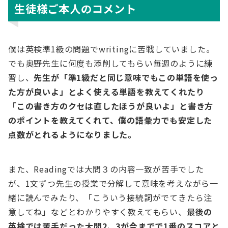
生徒様ご本人のコメント
僕は英検準1級の問題でwritingに苦戦していました。
でも奥野先生に何度も添削してもらい毎週のように練
習し、
先生が「準1級だと同じ意味でもこの単語を使っ
た方が良いよ」とよく使える単語を教えてくれたり
「この書き方のクセは直したほうが良いよ」と書き方
のポイントを教えてくれて、僕の語彙力でも安定した
点数がとれるようになりました。
また、Readingでは大問３の内容一致が苦手でした
が、1文ずつ先生の授業で分解して意味を考えながら一
緒に読んでみたり、「こういう接続詞がでてきたら注
意してね」などとわかりやすく教えてもらい、
最後の
英検では苦手だった大問2、3が今までで1番のスコアと