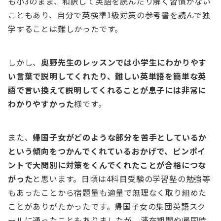
も小3のまま、和訳して英語を読んだり解く習慣がない
こともあり、自分で英検準1級対策の参考書を読んで独
学することは難しかったです。
しかし、
奥野先生のレッスンでは小学生にわかりやす
い言葉で説明してくれたり、難しい英単語を簡単な英
語で言い換えて説明してくれることが息子には非常に
わかりやすかった
様です。
また、
帰国子女がどのような部分を苦手としているか
という傾向をつかんでくれているおかげで、ピンポイ
ントで大問別に対策をくんでくれたことが合格につな
がった
と思います。日頃は4科目受験の学習塾の勉強等
もあったことから宿題量も適量で無理なく取り組めた
ことがありがたかったです。帰国子女の集団英語スク
ールに通ったこともありましたが、滞在期間や帰国時