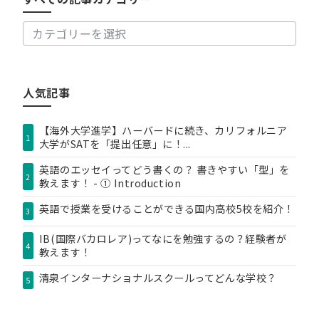
記
事
カ
テ
ゴ
リ
人気記事
ー
【海外大学進学】ハーバードに続き、カリフォルニア
1
大学がSATを「提出任意」に！...
英語のエッセイってどう書くの？ 書きやすい「型」を
2
教えます！ - ① Introduction
英語で授業を受けることができる国内高校5校を紹介！
3
IB(国際バカロレア)ってなにを勉強するの？経験者が
4
教えます！
清泉インターナショナルスクールってどんな学校？
5