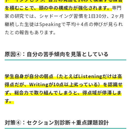
を積むことで、頭の中の構成力が強化されます。
専門
家の研究では、シャドーイング習慣を1日30分、2ヶ月
継続した生徒はSpeakingで平均＋4点の伸びが見られ
たとの報告もあります。
原因④：自分の苦手傾向を見落としている
学生自身が自分の弱点（たとえばListeningだけは高
得点だが、Writingが10点以上劣っている）を認識せ
ず、総合力で取り組んでしまうと、得点域が停滞しま
す。
対策④：セクション別診断＋重点課題設計