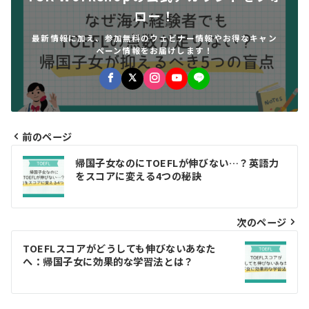
ロー！
最新情報に加え、参加無料のウェビナー情報やお得なキャン
ペーン情報をお届けします！
前のページ
投
帰国子女なのにTOEFLが伸びない…？英語力
稿
をスコアに変える4つの秘訣
ナ
ビ
次のページ
ゲ
TOEFLスコアがどうしても伸びないあなた
へ：帰国子女に効果的な学習法とは？
ー
シ