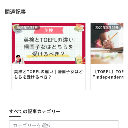
ョ
関連記事
ン
2025年7月7日
2020年5月25日
英検とTOEFLの違い｜帰国子女はど
【TOEFL】TOEFL
ちらを受けるべき？
"Independent E
す
べ
て
の
すべての記事カテゴリー
記
事
カ