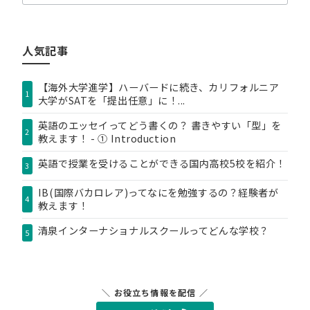
テ
ゴ
リ
人気記事
ー
【海外大学進学】ハーバードに続き、カリフォルニア
1
大学がSATを「提出任意」に！...
英語のエッセイってどう書くの？ 書きやすい「型」を
2
教えます！ - ① Introduction
英語で授業を受けることができる国内高校5校を紹介！
3
IB(国際バカロレア)ってなにを勉強するの？経験者が
4
教えます！
清泉インターナショナルスクールってどんな学校？
5
＼ お役立ち情報を配信 ／