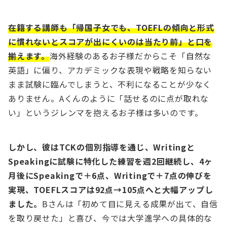
在籍する講師も「帰国子女でも、TOEFLの傾向と形式
に慣れないとスコアが出にくいのは当たり前」と口を
揃えます。
海外経験のあるお子様だからこそ「自然な
英語」に偏り、アカデミックな表現や戦略を知らない
まま試験に臨んでしまうと、不利になることが少なく
ありません。Aくんのように「話せるのに点が取れな
い」というジレンマを抱えるお子様は多いのです。
しかし、彼はTCKの個別指導を通じ、Writingと
Speakingに試験に特化した練習を週2回継続し、4ヶ
月後にSpeakingで＋6点、Writingで＋7点の伸びを
実現、TOEFLスコアは92点→105点へと大幅アップし
ました。
Bさんは「初めて目に見える成果が出て、自信
を取り戻せた」と喜び、今では大学進学への具体的な