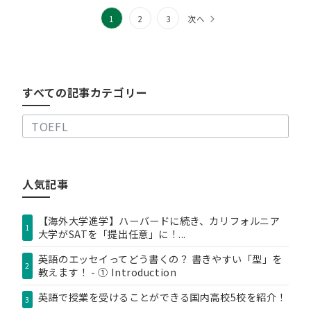
投
1
2
3
次へ
稿
す
べ
の
て
の
ペ
すべての記事カテゴリー
記
ー
事
カ
ジ
テ
送
ゴ
リ
り
人気記事
ー
【海外大学進学】ハーバードに続き、カリフォルニア
1
大学がSATを「提出任意」に！...
英語のエッセイってどう書くの？ 書きやすい「型」を
2
教えます！ - ① Introduction
英語で授業を受けることができる国内高校5校を紹介！
3