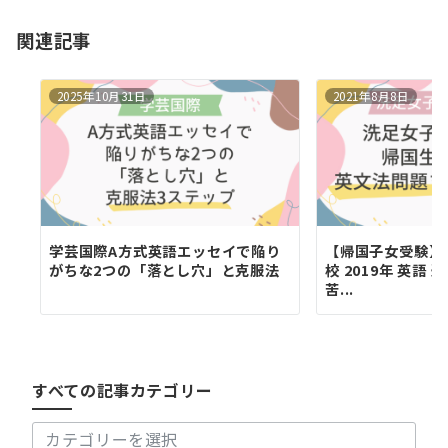
ョ
関連記事
ン
2025年10月31日
2021年8月8日
学芸国際A方式英語エッセイで陥り
【帰国子女受験】
がちな2つの「落とし穴」と克服法
校 2019年 英語
苦...
す
べ
て
の
すべての記事カテゴリー
記
事
カ