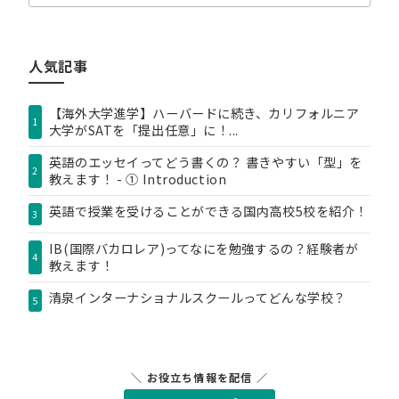
テ
ゴ
リ
人気記事
ー
【海外大学進学】ハーバードに続き、カリフォルニア
1
大学がSATを「提出任意」に！...
英語のエッセイってどう書くの？ 書きやすい「型」を
2
教えます！ - ① Introduction
英語で授業を受けることができる国内高校5校を紹介！
3
IB(国際バカロレア)ってなにを勉強するの？経験者が
4
教えます！
清泉インターナショナルスクールってどんな学校？
5
＼ お役立ち情報を配信 ／