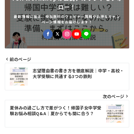
ロー！
最新情報に加え、参加無料のウェビナー情報やお得なキャン
ペーン情報をお届けします！
前のページ
投
志望理由書の書き方を徹底解説｜中学・高校・
稿
大学受験に共通する3つの鉄則
ナ
ビ
次のページ
ゲ
夏休みの過ごし方で差がつく！帰国子女中学受
験お悩み相談Q&A｜夏からでも間に合う？
ー
シ