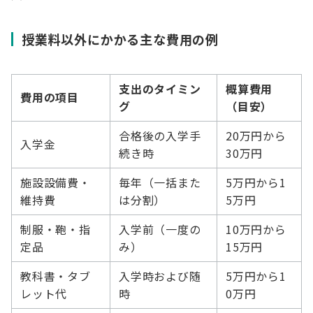
授業料以外にかかる主な費用の例
支出のタイミン
概算費用
費用の項目
グ
（目安）
合格後の入学手
20万円から
入学金
続き時
30万円
施設設備費・
毎年（一括また
5万円から1
維持費
は分割）
5万円
制服・鞄・指
入学前（一度の
10万円から
定品
み）
15万円
教科書・タブ
入学時および随
5万円から1
レット代
時
0万円