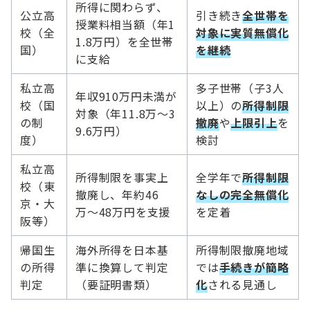
所得に関わらず、
公立高
引き続き
全世帯を
授業料相当額（年1
校（全
対象に実質無償化
1.8万円）を全世帯
国）
を継続
に支給
私立高
多子世帯（子3人
年収910万円未満が
校（国
以上）の
所得制限
対象（年11.8万〜3
の制
撤廃
や
上限引上
を
9.6万円）
度）
検討
私立高
所得制限を事実上
全学年で
所得制限
校（東
撤廃し、年約46
なしの完全無償化
京・大
万〜48万円を支援
を定着
阪等）
帰国生
海外所得を日本基
所得制限撤廃地域
の所得
準に換算して判定
では
手続きが簡略
判定
（要証明書類）
化
される見通し