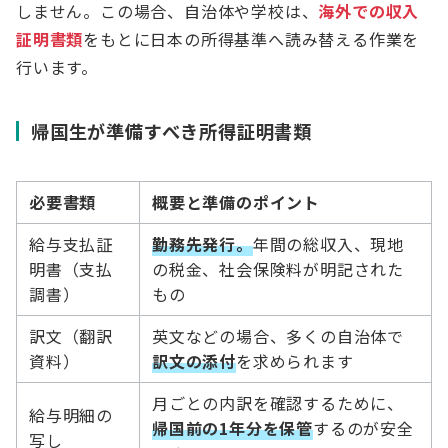
しません。この場合、自治体や学校は、
海外での収入
証明書類
をもとに日本の所得基準へ読み替える作業を
行います。
帰国生が準備すべき所得証明書類
必要書類
概要と準備のポイント
給与支払証
勤務先発行。
年間の総収入、現地
明書（支払
の税金、社会保険料が明記された
調書）
もの
訳文（翻訳
英文などの場合、多くの自治体で
資料）
訳文の添付
を求められます
月ごとの内訳を確認するために、
給与明細の
帰国前の1年分を保管
するのが安全
写し