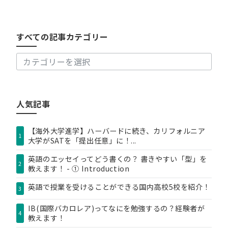
べ
て
の
すべての記事カテゴリー
記
事
カ
テ
ゴ
リ
人気記事
ー
【海外大学進学】ハーバードに続き、カリフォルニア
1
大学がSATを「提出任意」に！...
英語のエッセイってどう書くの？ 書きやすい「型」を
2
教えます！ - ① Introduction
英語で授業を受けることができる国内高校5校を紹介！
3
IB(国際バカロレア)ってなにを勉強するの？経験者が
4
教えます！