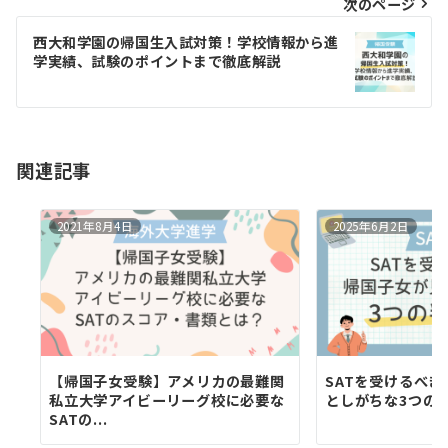
ビ
次のページ
ゲ
西大和学園の帰国生入試対策！学校情報から進
学実績、試験のポイントまで徹底解説
ー
シ
ョ
関連記事
ン
2021年8月4日
2025年6月2日
【帰国子女受験】アメリカの最難関
SATを受けるべ
私立大学アイビーリーグ校に必要な
としがちな3つの
SATの...
す