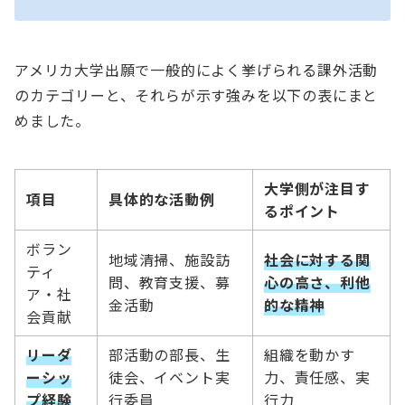
アメリカ大学出願で一般的によく挙げられる課外活動
のカテゴリーと、それらが示す強みを以下の表にまと
めました。
大学側が注目す
項目
具体的な活動例
るポイント
ボラン
地域清掃、施設訪
社会に対する関
ティ
問、教育支援、募
心の高さ、利他
ア・社
金活動
的な精神
会貢献
リーダ
部活動の部長、生
組織を動かす
ーシッ
徒会、イベント実
力、責任感、実
プ経験
行委員
行力