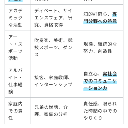
アカデ
ディベート、サイ
知的好奇心、
専
ミック
エンスフェア、研
門分野への熱意
な活動
究、資格取得
アー
吹奏楽、美術、競
ト・ス
規律、継続的な
技スポーツ、ダン
ポーツ
努力、創造性
ス
活動
アルバ
自立心、
実社会
イト・
接客、家庭教師、
でのコミュニケ
仕事経
インターンシップ
ーション力
験
家庭内
責任感、限られ
兄弟の世話、介
での責
た時間の中での
護、家事の分担
任
やりくり