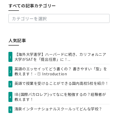
の
すべての記事カテゴリー
記
事
カ
テ
ゴ
リ
人気記事
ー
【海外大学進学】ハーバードに続き、カリフォルニア
1
大学がSATを「提出任意」に！...
英語のエッセイってどう書くの？ 書きやすい「型」を
2
教えます！ - ① Introduction
英語で授業を受けることができる国内高校5校を紹介！
3
IB(国際バカロレア)ってなにを勉強するの？経験者が
4
教えます！
清泉インターナショナルスクールってどんな学校？
5