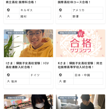
県立高校 国際科合格！
国際高校IBコース合格！
キルギス
アメリカ
岡村
野澤
帰国子女高校受験
帰国子女高校受験
Iさま｜帰国子女高校受験｜ICU
Kさま｜帰国子女高校受験｜同志
高校書類入試合格！
社国際高等学校入試合格！
ドイツ
日本・中国
坂井
鄭
帰国子女高校受験
帰国子女高校受験