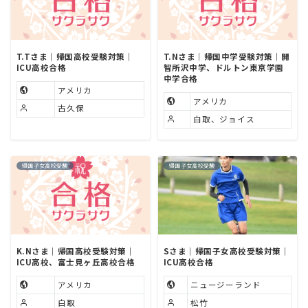
T.Tさま｜帰国高校受験対策｜
T.Nさま｜帰国中学受験対策｜開
ICU高校合格
智所沢中学、ドルトン東京学園
中学合格
アメリカ
アメリカ
古久保
白取、ジョイス
帰国子女高校受験
帰国子女高校受験
K.Nさま｜帰国高校受験対策｜
Sさま｜帰国子女高校受験対策｜
ICU高校、富士見ヶ丘高校合格
ICU高校合格
アメリカ
ニュージーランド
白取
松竹