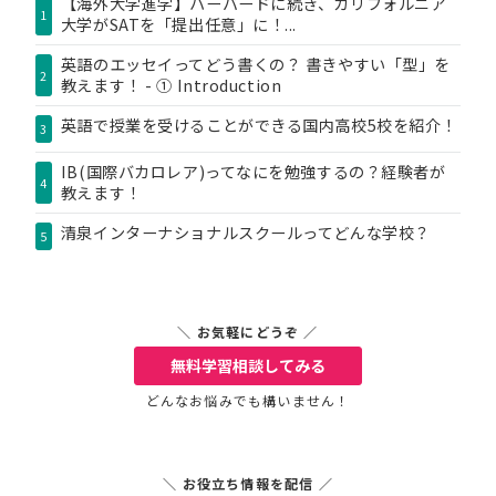
【海外大学進学】ハーバードに続き、カリフォルニア
1
大学がSATを「提出任意」に！...
英語のエッセイってどう書くの？ 書きやすい「型」を
2
教えます！ - ① Introduction
英語で授業を受けることができる国内高校5校を紹介！
3
IB(国際バカロレア)ってなにを勉強するの？経験者が
4
教えます！
清泉インターナショナルスクールってどんな学校？
5
＼ お気軽にどうぞ ／
無料学習相談
してみる
どんなお悩みでも構いません！
＼ お役立ち情報を配信 ／