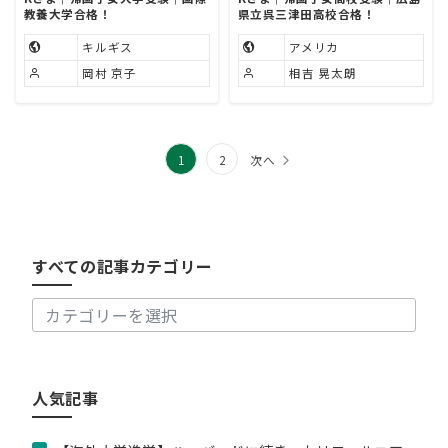
教養大学合格！
県立呉三津田高校合格！
キルギス
アメリカ
岡村 京子
相吉 晃太朗
投
1
2
次へ
稿
す
べ
の
て
の
ペ
すべての記事カテゴリー
記
ー
事
カ
ジ
テ
送
ゴ
リ
り
人気記事
ー