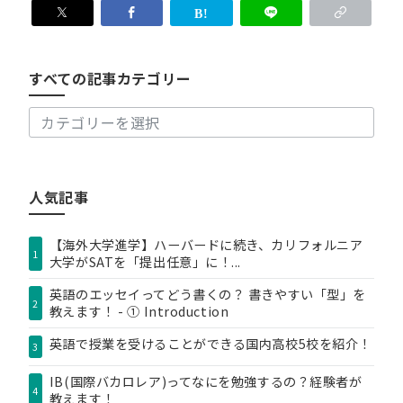
す
べ
て
の
すべての記事カテゴリー
記
事
カ
テ
ゴ
リ
人気記事
ー
【海外大学進学】ハーバードに続き、カリフォルニア
1
大学がSATを「提出任意」に！...
英語のエッセイってどう書くの？ 書きやすい「型」を
2
教えます！ - ① Introduction
英語で授業を受けることができる国内高校5校を紹介！
3
IB(国際バカロレア)ってなにを勉強するの？経験者が
4
教えます！