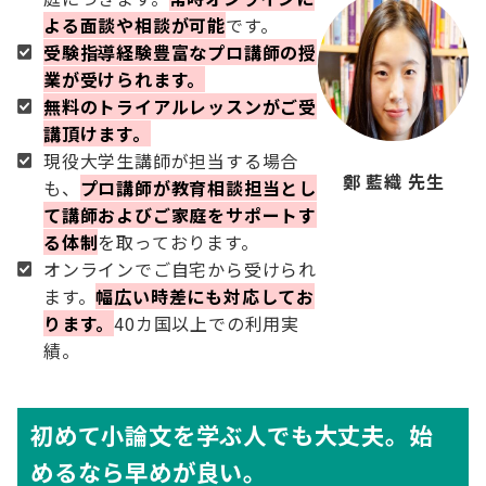
よる面談や相談が可能
です。
受験指導経験豊富なプロ講師の授
業が受けられます。
無料のトライアルレッスンがご受
講頂けます。
現役大学生講師が担当する場合
鄭 藍織 先生
も、
プロ講師が教育相談担当とし
て講師およびご家庭をサポートす
る体制
を取っております。
オンラインでご自宅から受けられ
ます。
幅広い時差にも対応してお
ります。
40カ国以上での利用実
績。
初めて小論文を学ぶ人でも大丈夫。始
めるなら早めが良い。