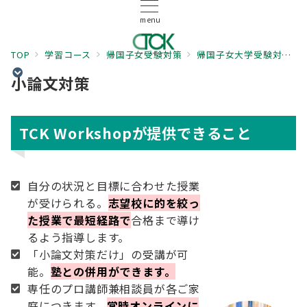
menu
TOP
学習コース
帰国子女受験対策
帰国子女大学受験対策
小論文対策
TCK Workshopが提供できること
自分の状況と目標に合わせた授業
が受けられる。
志望校に的を絞っ
た授業で最短経路で
合格まで導け
るよう指導します。
「小論文対策だけ」の受講が可
能。
塾との併用ができます。
専任のプロ講師兼相談員が各ご家
庭につきます。
常時オンラインに