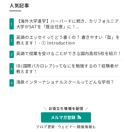
リ
人気記事
ー
【海外大学進学】ハーバードに続き、カリフォルニア
1
大学がSATを「提出任意」に！...
英語のエッセイってどう書くの？ 書きやすい「型」を
2
教えます！ - ① Introduction
英語で授業を受けることができる国内高校5校を紹介！
3
IB(国際バカロレア)ってなにを勉強するの？経験者が
4
教えます！
清泉インターナショナルスクールってどんな学校？
5
＼ お役立ち情報を配信 ／
メルマガ登録
ブログ更新･ウェビナー開催情報も