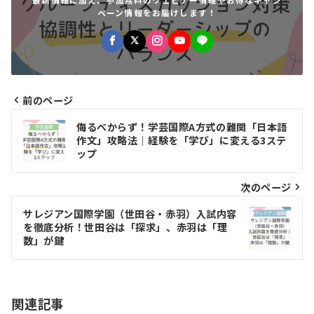
ペーン情報をお届けします！
前のページ
投
侮るべからず！学芸国際A方式の難関「日本語
稿
作文」攻略法｜経験を「学び」に変える3ステ
ップ
ナ
ビ
次のページ
ゲ
サレジアン国際学園（世田谷・赤羽）入試内容
を徹底分析！世田谷は「探求」、赤羽は「理
ー
数」が鍵
シ
ョ
関連記事
ン