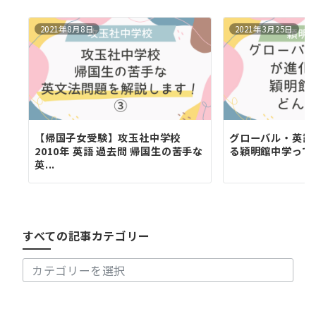
2021年8月8日
2021年3月25日
【帰国子女受験】攻玉社中学校
グローバル・英語
2010年 英語 過去問 帰国生の苦手な
る穎明館中学って
英...
す
べ
て
の
すべての記事カテゴリー
記
事
カ
テ
ゴ