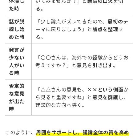
停滞し
いてみませんか？」と
議論の口火
を切
た時
る。
話が脱
「少し論点がズレてきたので、
最初のテ
線し始
ーマ
に戻りましょう」と
論点を整理
す
めた時
る。
発言が
少ない
「〇〇さんは、海外での経験からどうお
人がい
考えですか？」と
意見を引き出す
。
る時
否定的
「△△さんの意見も、
××という側面
か
な意見
ら見ると重要ですね」と
意見を擁護
し、
が出た
建設的な方向へ導く。
時
このように、
周囲をサポートし、議論全体の質を高め