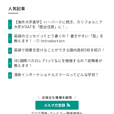
リ
人気記事
ー
【海外大学進学】ハーバードに続き、カリフォルニア
1
大学がSATを「提出任意」に！...
英語のエッセイってどう書くの？ 書きやすい「型」を
2
教えます！ - ① Introduction
英語で授業を受けることができる国内高校5校を紹介！
3
IB(国際バカロレア)ってなにを勉強するの？経験者が
4
教えます！
清泉インターナショナルスクールってどんな学校？
5
＼ お役立ち情報を配信 ／
メルマガ登録
ブログ更新･ウェビナー開催情報も