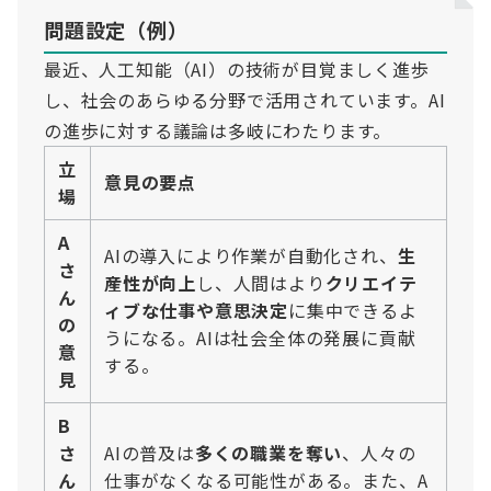
問題設定（例）
最近、人工知能（AI）の技術が目覚ましく進歩
し、社会のあらゆる分野で活用されています。AI
の進歩に対する議論は多岐にわたります。
立
意見の要点
場
A
AIの導入により作業が自動化され、
生
さ
産性が向上
し、人間はより
クリエイテ
ん
ィブな仕事や意思決定
に集中できるよ
の
うになる。AIは社会全体の発展に貢献
意
する。
見
B
さ
AIの普及は
多くの職業を奪い
、人々の
ん
仕事がなくなる可能性がある。また、A