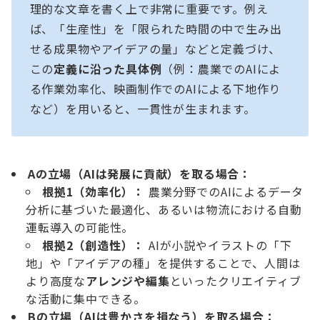
理的な文章を書く上で非常に重要です。例え
ば、「生産性」を「限られた時間の中で生み出
せる成果物やアイデアの量」などと定義づけ、
この
定義に沿った具体例
（例：農業でのAIによ
る作業効率化、映画制作でのAIによる下地作り
など）を用いると、一貫性が生まれます。
Aの立場（AIは発展に貢献）を取る場合：
根拠1（効率化）：
農業分野でのAIによるデータ
分析に基づいた最適化、あるいは物流における自動
運転導入の可能性。
根拠2（創造性）：
AIが小説やイラストの「下
地」や「アイデアの種」を提供することで、人間は
より高度な
アレンジや編集
といったクリエイティブ
な活動に集中できる。
Bの立場（AIは豊かさを損なう）を取る場合：