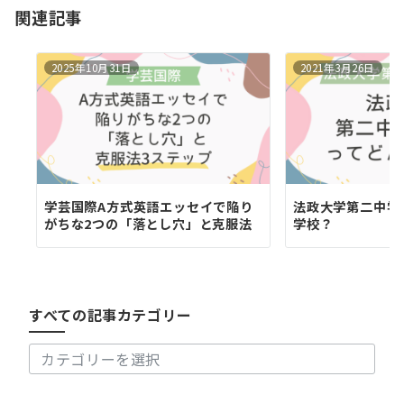
関連記事
ン
2025年10月31日
2021年3月26日
学芸国際A方式英語エッセイで陥り
法政大学第二中学
がちな2つの「落とし穴」と克服法
学校？
す
べ
て
の
すべての記事カテゴリー
記
事
カ
テ
ゴ