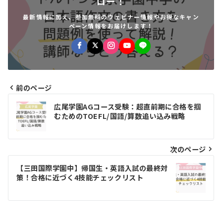
ロー！
最新情報に加え、参加無料のウェビナー情報やお得なキャン
ペーン情報をお届けします！
前のページ
投
広尾学園AGコース受験：超直前期に合格を掴
稿
むためのTOEFL/国語/算数追い込み戦略
ナ
ビ
次のページ
ゲ
【三田国際学園中】帰国生・英語入試の最終対
策！合格に近づく4技能チェックリスト
ー
シ
ョ