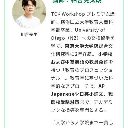
TCK Workshop プレミアム講
師。横浜国立大学教育人間科
学部卒業、University of
相吉先生
Otago（NZ）への交換留学を
経て、
東京大学大学院
総合文
化研究科に2年在籍。
小学校
および中高英語の教員免許
を
持つ「教育のプロフェッショ
ナル」。教育学に基づいた科
学的なアプローチで、
AP
Japanese
や
日英小論文
、
難
関校受験対策
まで、アカデミ
ックな指導を専門とする。
「大学から大学院まで一貫し