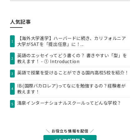
テ
ゴ
リ
人気記事
ー
【海外大学進学】ハーバードに続き、カリフォルニア
1
大学がSATを「提出任意」に！...
英語のエッセイってどう書くの？ 書きやすい「型」を
2
教えます！ - ① Introduction
英語で授業を受けることができる国内高校5校を紹介！
3
IB(国際バカロレア)ってなにを勉強するの？経験者が
4
教えます！
清泉インターナショナルスクールってどんな学校？
5
＼ お役立ち情報を配信 ／