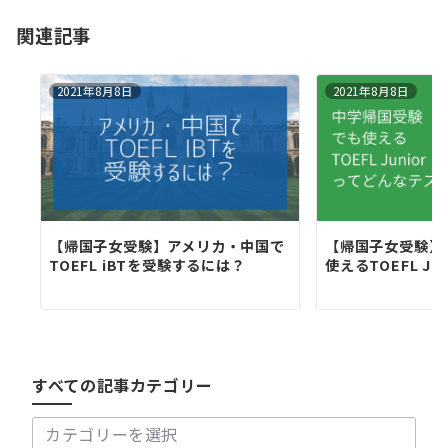
ョ
関連記事
ン
2021年8月8日
2021年8月8日
【帰国子女受験】アメリカ・中国で
【帰国子女受験】
TOEFL iBTを受験するには？
使えるTOEFL Jun
す
べ
て
の
すべての記事カテゴリー
記
事
カ