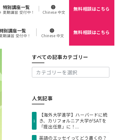
特別講座一覧
無料相談はこちら
🌻 夏期講習 受付中！
Chinese 中文
特別講座一覧
無料相談はこちら
す
 夏期講習 受付中！
Chinese 中文
べ
て
の
すべての記事カテゴリー
記
事
カ
テ
ゴ
リ
人気記事
ー
【海外大学進学】ハーバードに続
き、カリフォルニア大学がSATを
1
「提出任意」に！...
英語のエッセイってどう書くの？