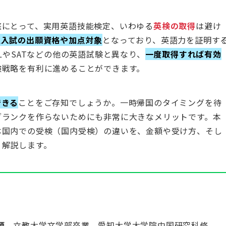
庭にとって、実用英語技能検定、いわゆる
英検の取得
は避け
生入試の出願資格や加点対象
となっており、英語力を証明す
LやSATなどの他の英語試験と異なり、
一度取得すれば有効
験戦略を有利に進めることができます。
できる
ことをご存知でしょうか。一時帰国のタイミングを待
ブランクを作らないためにも非常に大きなメリットです。本
本国内での受検（国内受検）の違いを、金額や受け方、そし
く解説します。
師
。立教大学文学部卒業、愛知大学大学院中国研究科修