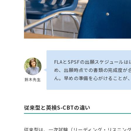
FLAとSPSFの出願スケジュール
め、出願時点での書類の完成度が合
ん。早めの準備を心がけることが
鈴木先生
従来型と英検S-CBTの違い
従来型は、一次試験（リーディング・リスニン