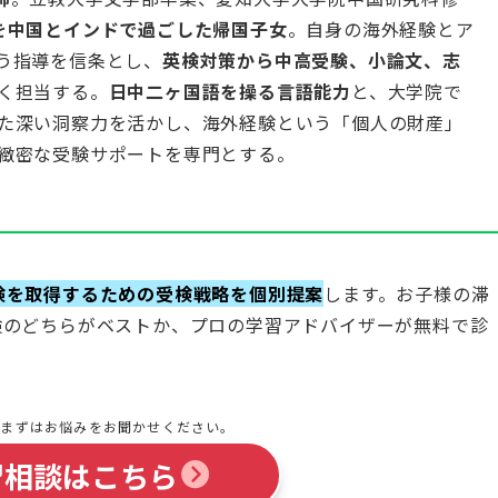
を中国とインドで過ごした帰国子女
。自身の海外経験とア
う指導を信条とし、
英検対策から中高受験、小論文、志
く担当する。
日中二ヶ国語を操る言語能力
と、大学院で
た深い洞察力を活かし、海外経験という「個人の財産」
緻密な受験サポートを専門とする。
検を取得するための受検戦略を個別提案
します。お子様の滞
検のどちらがベストか、プロの学習アドバイザーが無料で診
！まずはお悩みをお聞かせください。
習相談はこちら