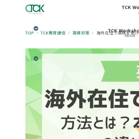
TCK W
TCK Works
TOP
TCK教育通信
英検対策
海外在住で英検を受
About