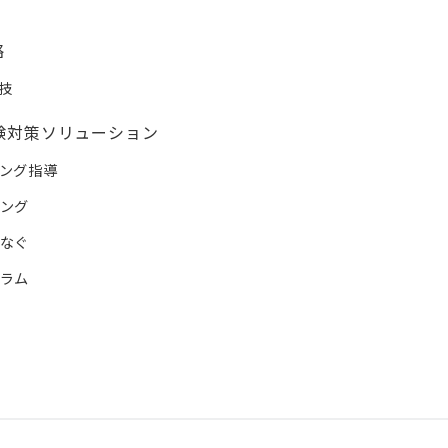
略
技
女受験対策ソリューション
キング指導
チング
つなぐ
ュラム