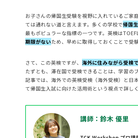
お子さんの帰国生受験を視野に入れているご家
ては通れない道と言えます。多くの学校で
帰国
最もポピュラーな指標の一つです。英検はTOEF
期限がない
ため、早めに取得しておくことで受
さて、この英検ですが、
海外に住みながら受検
たずとも、滞在国で受検できることは、学習の
記事では、海外での英検受検（海外受検）と日
て帰国生入試に向けた活用術という視点で詳し
講師：鈴木 優里
TCK Workshop プロ講