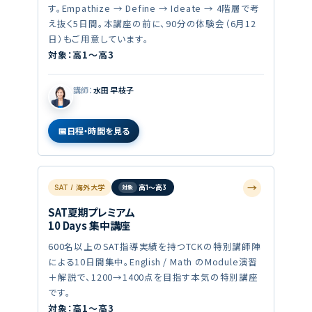
す。Empathize → Define → Ideate → 4階層で考
え抜く5日間。本講座の前に、90分の体験会（6月12
日）もご用意しています。
対象：高1〜高3
講師：
水田 早枝子
日程・時間を見る
→
SAT / 海外大学
高1〜高3
SAT夏期プレミアム
10 Days 集中講座
600名以上のSAT指導実績を持つTCKの特別講師陣
による10日間集中。English / Math のModule演習
＋解説で、1200→1400点を目指す本気の特別講座
です。
対象：高1〜高3