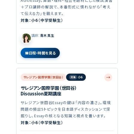
AGのEssay。算数・理科・社会を題材にした模試演習
＋プロ講師の解説で、本番形式に慣れながら「考え
て伝える力」を鍛えます。
対象：小6（中学受験生）
講師：
青木 真生
日程・時間を見る
→
サレジアン国際学園（世田谷）
小6
サレジアン国際学園（世田谷）
Discussion夏期講座
サレジアン世田谷Essayの鍵は「内容の濃さ」。環境
問題の頻出5トピックを日本語ディスカッションで深
掘りし、Essayの核となる知識と視点を養います。
対象：小6（中学受験生）