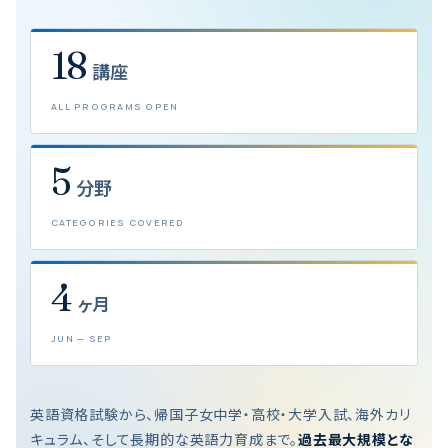
18
講座
ALL PROGRAMS OPEN
5
分野
CATEGORIES COVERED
4
ヶ月
JUN — SEP
英語資格試験から、帰国子女中学・高校・大学入試、海外カリ
キュラム、そして長期的な英語力育成まで。
過去最大規模とな