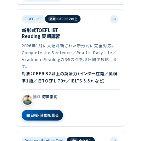
→
TOEFL iBT
CEFR B2以上
新形式TOEFL iBT
Reading 夏期講習
2026年1月に大幅刷新された新形式に完全対応。
Complete the Sentence／Read in Daily Life／
Academic Readingの3タスクを、5日間で攻略しま
す。
対象：CEFR B2以上の英語力（インター在籍／英検
準1級／旧TOEFL 70+／IELTS 5.5+ など）
講師：
野澤 豪真
日程・時間を見る
→
Duolingo English Test
小中学生