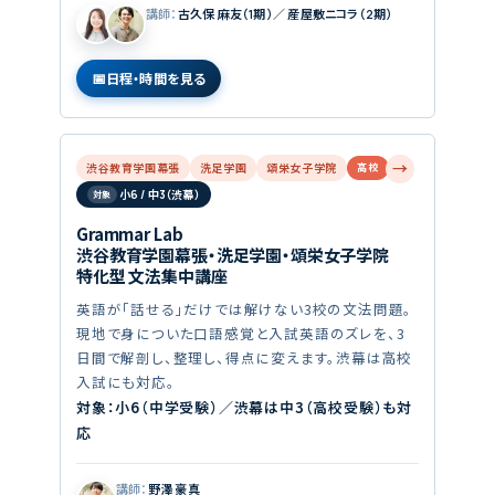
講師：
古久保 麻友（1期）／ 産屋敷ニコラ（2期）
日程・時間を見る
→
渋谷教育学園幕張
洗足学園
頌栄女子学院
高校
小6 / 中3（渋幕）
Grammar Lab
渋谷教育学園幕張・洗足学園・頌栄女子学院
特化型 文法集中講座
英語が「話せる」だけでは解けない3校の文法問題。
現地で身についた口語感覚と入試英語のズレを、3
日間で解剖し、整理し、得点に変えます。渋幕は高校
入試にも対応。
対象：小6（中学受験）／渋幕は中3（高校受験）も対
応
講師：
野澤 豪真