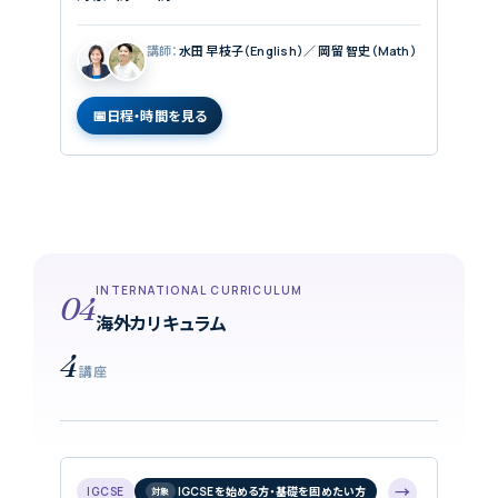
講師：
水田 早枝子（English）／ 岡留 智史（Math）
日程・時間を見る
INTERNATIONAL CURRICULUM
04
海外カリキュラム
4
講座
→
IGCSE
IGCSEを始める方・基礎を固めたい方