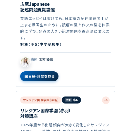
広尾Japanese
記述問題夏期講座
英語エッセイは書けても、日本語の記述問題で手が
止まる帰国生のために。読解の型と作文の型を体系
的に学び、配点の大きい記述問題を得点源に変えま
す。
対象：小6（中学受験生）
講師：
北村 優奈
日程・時間を見る
→
サレジアン国際学園（赤羽）
小6
サレジアン国際学園（赤羽）
対策講座
2025年度から出題傾向が大きく変化したサレジアン