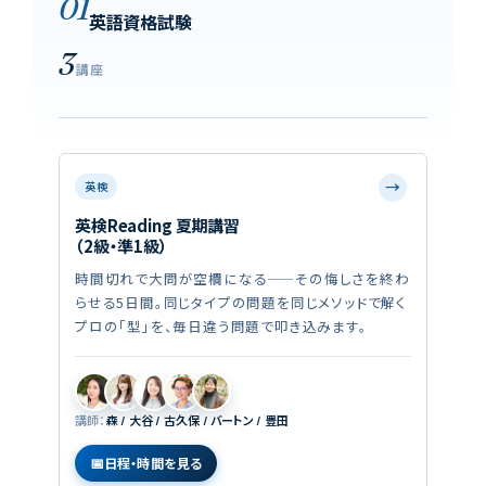
01
英語資格試験
3
講座
→
英検
英検Reading 夏期講習
（2級・準1級）
時間切れで大問が空欄になる——その悔しさを終わ
らせる5日間。同じタイプの問題を同じメソッドで解く
プロの「型」を、毎日違う問題で叩き込みます。
講師：
森 / 大谷 / 古久保 / バートン / 豊田
日程・時間を見る