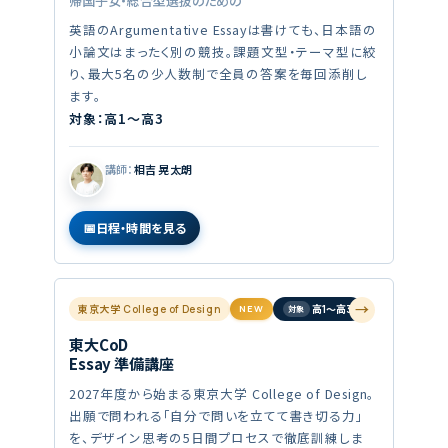
帰国子女・総合型選抜のための
英語のArgumentative Essayは書けても、日本語の
小論文はまったく別の競技。課題文型・テーマ型に絞
り、最大5名の少人数制で全員の答案を毎回添削し
ます。
対象：高1〜高3
講師：
相吉 晃太朗
日程・時間を見る
→
東京大学 College of Design
NEW
高1〜高3
東大CoD
Essay 準備講座
2027年度から始まる東京大学 College of Design。
出願で問われる「自分で問いを立てて書き切る力」
を、デザイン思考の5日間プロセスで徹底訓練しま