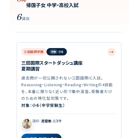
帰国子女 中学・高校入試
6
講座
→
三田国際学園
小6
三田国際スタートダッシュ講座
夏期講習
過去問が一切公開されない三田国際IC入試。
Reasoning・Listening・Reading・Writingの4技能
を、本番に限りなく近い形で集中演習。受験者だけ
のための特化型対策です。
対象：小6（中学受験生）
講師：
産屋敷 ニコラ