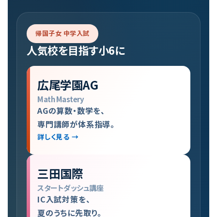
帰国子女 中学入試
人気校を目指す小6に
広尾学園AG
Math Mastery
AGの算数・数学を、
専門講師が体系指導。
詳しく見る →
三田国際
スタートダッシュ講座
IC入試対策を、
夏のうちに先取り。