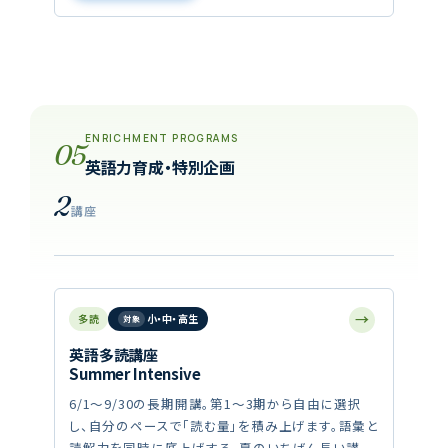
ENRICHMENT PROGRAMS
05
英語力育成・特別企画
2
講座
→
多読
小・中・高生
英語多読講座
Summer Intensive
6/1〜9/30の長期開講。第1〜3期から自由に選択
し、自分のペースで「読む量」を積み上げます。語彙と
読解力を同時に底上げする、夏のいちばん長い講