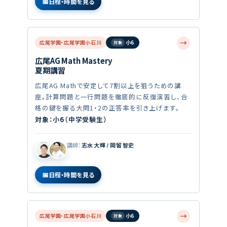
日程・時間を見る
→
広尾学園・広尾学園小石川
小6
広尾AG Math Mastery
夏期講習
広尾AG Mathで安定して7割以上を狙うための講
座。計算問題と一行問題を徹底的に反復演習し、合
格の鍵を握る大問1・2の正答率を引き上げます。
対象：小6（中学受験生）
講師：
志水 大輝 / 岡留 智史
日程・時間を見る
→
広尾学園・広尾学園小石川
小6