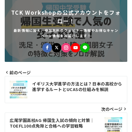
TCK Workshopの公式アカウントをフォ
ロー！
最新情報に加え、参加無料のウェビナー情報やお得なキャン
ペーン情報をお届けします！
前のページ
投
イギリス大学進学の方法とは？日本の高校から
稿
進学するルートとUCASの仕組みを解説
ナ
ビ
次のページ
ゲ
広尾学園高校AG 帰国生入試の傾向と対策｜
TOEFL100点免除と合格への学習戦略
ー