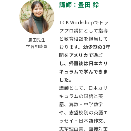
講師：豊田 鈴
TCK Workshopでトッ
ププロ講師として指導
と教育相談を担当して
豊田先生
学習相談員
おります。
幼少期の3年
間をアメリカで過ご
し、帰国後は日本カリ
キュラムで学んできま
した。
講師として、日本カリ
キュラムの国語と英
語、算数・中学数学
や、志望校別の英語エ
ッセイ・日本語作文、
志望理由書、面接対策