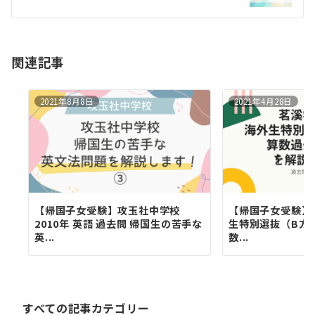
シ
ョ
関連記事
ン
2021年8月8日
2021年4月28日
【帰国子女受験】攻玉社中学校
【帰国子女受験】
2010年 英語 過去問 帰国生の苦手な
生特別選抜（B方式
英...
数...
す
べ
て
の
すべての記事カテゴリー
記