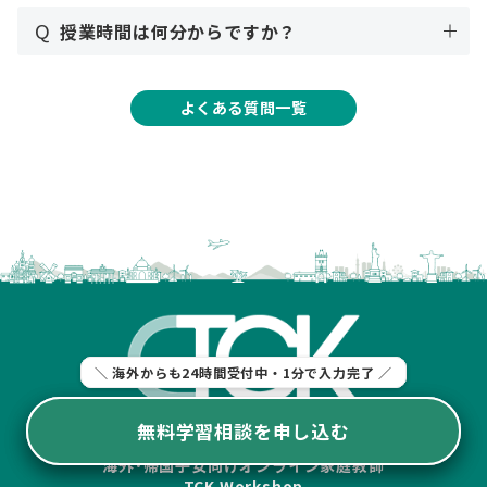
Q
授業時間は何分からですか？
よくある質問一覧
＼ 海外からも24時間受付中・1分で入力完了 ／
＼ 海外からも24時間受付中・1分で入力完了 ／
無料学習相談を申し込む
無料学習相談を申し込む
海外･帰国子女向けオンライン家庭教師
TCK Workshop