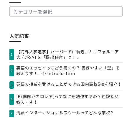
事
カ
テ
ゴ
リ
人気記事
ー
【海外大学進学】ハーバードに続き、カリフォルニア
1
大学がSATを「提出任意」に！...
英語のエッセイってどう書くの？ 書きやすい「型」を
2
教えます！ - ① Introduction
英語で授業を受けることができる国内高校5校を紹介！
3
IB(国際バカロレア)ってなにを勉強するの？経験者が
4
教えます！
清泉インターナショナルスクールってどんな学校？
5