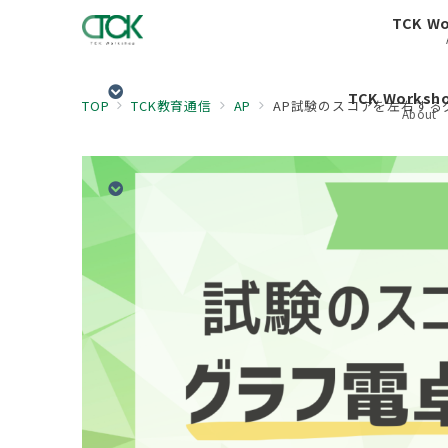
TCK W
TCK Works
TOP
TCK教育通信
AP
AP試験のスコアを左右する
About