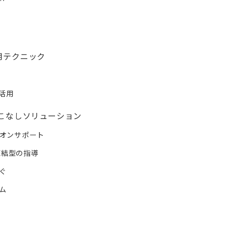
用テクニック
活用
使いこなしソリューション
ズオンサポート
点直結型の指導
ぐ
ム