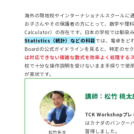
海外の現地校やインターナショナルスクールに通い、A
お子さんやその保護者の方にとって、数学や理
Calculator）の存在です。日本の学校では馴
Statistics（統計）などの科目
では、電卓をどれ
Boardの公式ガイドラインを見ると、特定の
は対応できない複雑な数式を効率よく処理する
校で十分な操作説明を受けないまま手探りで使
が実状です。
講師：松竹 桃太
TCK Workshop
はカナダのバンクー
習得しました。
松竹先生