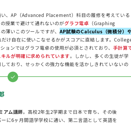
P（Advanced Placement）科目の履修を考えている
科の授業で避けて通れないのが
グラフ電卓
（Graphing
染みの薄いこのツールですが、
AP試験のCalculus（微積分）
だけ自在に使いこなせるかがスコアに直結します。Colleg
セクションではグラフ電卓の使用が必須とされており、
手計算
スキルが明確に求められています
。しかし、多くの生徒が学
用しており、せっかくの強力な機能を活かしきれていないの
郎
プレミアム講師
。高校2年生2学期まで日本で育ち、その後
バーに6ヶ月間語学学校に通い、第二言語として英語を