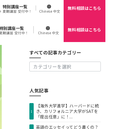
特別講座一覧
無料相談はこちら
🌻 夏期講習 受付中！
Chinese 中文
特別講座一覧
無料相談はこちら
す
 夏期講習 受付中！
Chinese 中文
べ
て
の
すべての記事カテゴリー
記
事
カ
テ
ゴ
リ
人気記事
ー
【海外大学進学】ハーバードに続
き、カリフォルニア大学がSATを
1
「提出任意」に！...
英語のエッセイってどう書くの？