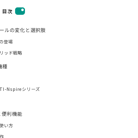
目次
ルールの変化と選択肢
卓の登場
リッド戦略
機種
Nspireシリーズ
と便利機能
使い方
作