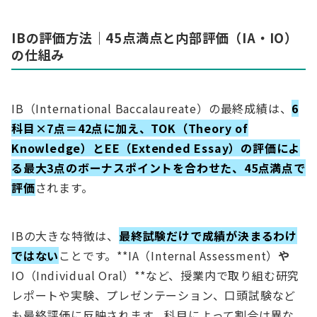
IBの評価方法｜45点満点と内部評価（IA・IO）
の仕組み
IB（International Baccalaureate）の最終成績は、
6
科目×7点＝42点に加え、TOK（Theory of
Knowledge）とEE（Extended Essay）の評価によ
る最大3点のボーナスポイントを合わせた、45点満点で
評価
されます。
IBの大きな特徴は、
最終試験だけで成績が決まるわけ
ではない
ことです。**IA（Internal Assessment）
や
IO（Individual Oral）**など、授業内で取り組む研究
レポートや実験、プレゼンテーション、口頭試験など
も最終評価に反映されます。科目によって割合は異な