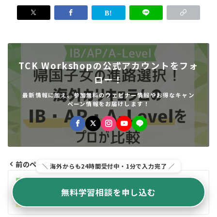
TCK Workshopの公式アカウントをフォ
ロー！
最新情報に加え、参加無料のウェビナー情報やお得なキャン
ペーン情報をお届けします！
前のページ
＼ 海外からも24時間受付中・1分で入力完了 ／
投
AP試験のスコアを左右するグラフ電卓の使い
無料学習相談を申し込む
稿
方と最新のDesmosについてプロがやさしく
解説
ナ