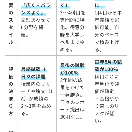
習
「広く・バラ
く」
に」
の
ンスよく」
3〜4科目を
1科目から単
ス
文理あわせて
専門的に特
年完結で選
タ
6分野を網
化。得意分
択可能。自
イ
羅。
野を大学レ
分のペース
ル
ベルまで極
で積み上げ
める。
る。
毎年5月の試
最後の試験
評
最終試験 ＋
験が100%
が100%
価
日々の課題
科目ごとに
2年間の成
の
授業内のリサ
年単位で評
果をかけた
決
ーチや論文（I
価が確定。
一発勝負。
ま
A）が成績の
不合格やや
日々のレポ
り
2〜3割を占め
り直しのリ
ート提出は
方
る。
スクが低
原則なし。
い。