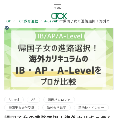
menu
TOP
TCK教育通信
A-Level
帰国子女の進路選択！海外カリキュラムのIB・AP・A-Levelをプロが比較
A-Level
AP
国際バカロレア
帰国子女大学受験
海外大学進学
現地校・インター
帰国子女の進路選択！海外カリキュラム