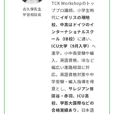
TCK Workshopのトッ
古久保先生
ププロ講師。小学生時
学習相談員
代に
イギリスの現地
校、中高はドイツのイ
ンターナショナルスク
ール（IB校）
に通い、
ICU大学（9月入学）
へ
進学。小中高受験や編
入、英語資格、IBなど
幅広い進路相談に対
応。英語資格対策や中
学受験・編入指導を得
意とし、
サレジアン世
田谷・赤羽、ICU高
校、学芸大国際などの
合格実績あり
。日本語