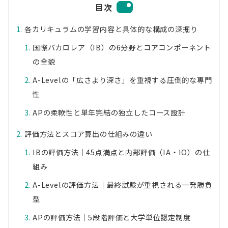
目次
各カリキュラムの学習内容と具体的な構成の深掘り
国際バカロレア（IB）の6分野とコアコンポーネント
の全貌
A-Levelの「広さより深さ」を重視する圧倒的な専門
性
APの柔軟性と単年完結の独立したコース設計
評価方法とスコア算出の仕組みの違い
IBの評価方法｜45点満点と内部評価（IA・IO）の仕
組み
A-Levelの評価方法｜最終試験が重視される一発勝負
型
APの評価方法｜5段階評価と大学単位認定制度