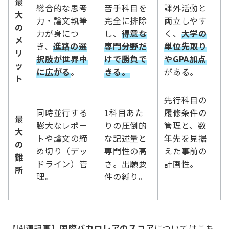
最
総合的な思考
苦手科目を
課外活動と
大
力・論文執筆
完全に排除
両立しやす
の
力が身につ
し、
得意な
く、
大学の
メ
き、
進路の選
専門分野だ
単位先取り
リ
択肢が世界中
けで勝負で
やGPA加点
ッ
に広がる
。
きる。
がある。
ト
先行科目の
同時並行する
1科目あた
履修条件の
最
膨大なレポー
りの圧倒的
管理と、数
大
トや論文の締
な記述量と
年先を見据
の
め切り（デッ
専門性の高
えた事前の
難
ドライン）管
さ。出願要
計画性。
所
理。
件の縛り。
【関連記事】
国際バカロレアのスコア
についてはこち