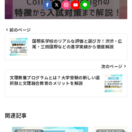
前のページ
投
国際系学校のリアルな評価と選び方！渋渋・広
稿
尾・三田国際などの進学実績から徹底解説
ナ
ビ
次のページ
ゲ
文理教養プログラムとは？大学受験の新しい選
択肢と文理融合教育のメリットを解説
ー
シ
ョ
関連記事
ン
2026年4月17日
2021年4月26日