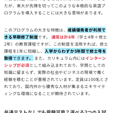
たが、東大が先陣を切ってこのような本格的な英語プ
ログラムを導入することには大きな意味があります。
このプログラムの大きな特徴は、
成績優秀者が利用で
きる早期修了制度
です。
通常は計6年
（学士4年＋修士
2年）の教育課程ですが、この制度を活用すれば、修士
課程を1年に短縮し、
入学からわずか5年間で修士号を
取得
できます。
また、カリキュラム内には
インターン
シップが必須
として組み込まれており、学問としての
知識に留まらず、実際の社会やビジネスの現場で働く
経験を積むことが重視されています。定員は100名とさ
れており、国内外から優秀な人材が集まるエキサイテ
ィングな環境になることが期待されています。
共通テストなしでも受験可能？選べる2つの入試