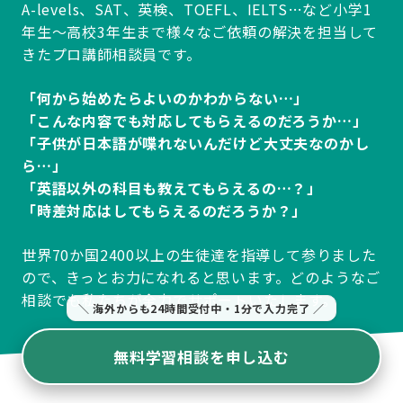
A-levels、SAT、英検、TOEFL、IELTS…など小学1
年生～高校3年生まで様々なご依頼の解決を担当して
きたプロ講師相談員です。
「何から始めたらよいのかわからない…」
「こんな内容でも対応してもらえるのだろうか…」
「子供が日本語が喋れないんだけど大丈夫なのかし
ら…」
「英語以外の科目も教えてもらえるの…？」
「時差対応はしてもらえるのだろうか？」
世界70か国2400以上の生徒達を指導して参りました
ので、きっとお力になれると思います。どのようなご
相談でも私たちが全力でサポートいたします。
＼ 海外からも24時間受付中・1分で入力完了 ／
無料学習相談を申し込む