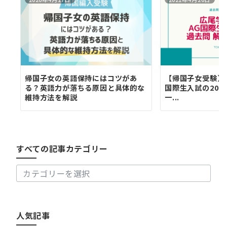
帰国子女の英語保持にはコツがあ
【帰国子女受験】
る？英語力が落ちる原因と具体的な
国際生入試の202
維持方法を解説
一...
す
べ
て
の
すべての記事カテゴリー
記
事
カ
テ
ゴ
リ
人気記事
ー