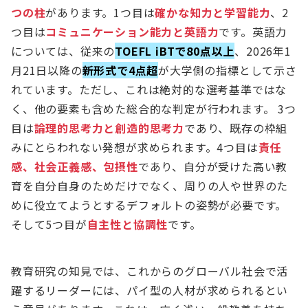
つの柱
があります。1つ目は
確かな知力と学習能力
、2
つ目は
コミュニケーション能力と英語力
です。英語力
については、従来の
TOEFL iBTで80点以上
、2026年1
月21日以降の
新形式で4点超
が大学側の指標として示さ
れています。ただし、これは絶対的な選考基準ではな
く、他の要素も含めた総合的な判定が行われます。 3つ
目は
論理的思考力と創造的思考力
であり、既存の枠組
みにとらわれない発想が求められます。4つ目は
責任
感、社会正義感、包摂性
であり、自分が受けた高い教
育を自分自身のためだけでなく、周りの人や世界のた
めに役立てようとするデフォルトの姿勢が必要です。
そして5つ目が
自主性と協調性
です。
教育研究の知見では、これからのグローバル社会で活
躍するリーダーには、パイ型の人材が求められるとい