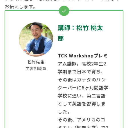
お伝えします。
講師：松竹 桃太
郎
TCK Workshopプレミ
松竹先生
アム講師
。高校2年生2
学習相談員
学期まで日本で育ち、
その後はカナダのバン
クーバーに6ヶ月間語学
学校に通い、第二言語
として英語を習得しま
した。
その後、アメリカのコ
ミカレ（短期大学）で2