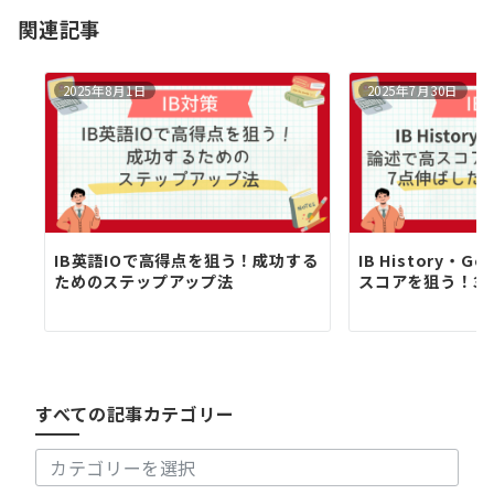
ョ
関連記事
ン
2025年8月1日
2025年7月30日
IB英語IOで高得点を狙う！成功する
IB History・G
ためのステップアップ法
スコアを狙う！3ヶ月
す
べ
て
の
すべての記事カテゴリー
記
事
カ