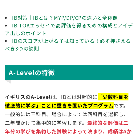
IB対策｜IBとは？MYP/DP/CPの違いと全体像
IB TOKエッセイで高評価を得るための構成とアイデ
ア出しのポイント
IBのスコアが上がる子は知っている！必ず押さえる
べき3つの鉄則
A-Levelの特徴
イギリスのA-Level
は、IBとは対照的に
「少数科目を
徹底的に学ぶ」ことに重きを置いたプログラム
です。
一般的には三科目、場合によっては四科目を選択し、
二年間かけて集中的に学習します。
最終的な評価は二
年分の学びを集約した試験によって決まり、成績はAか