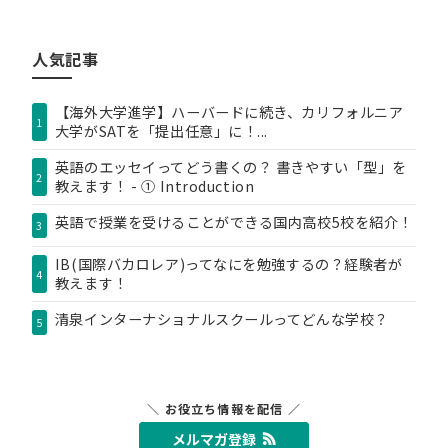
テ
ゴ
リ
人気記事
ー
【海外大学進学】ハーバードに続き、カリフォルニア
1
大学がSATを「提出任意」に！...
英語のエッセイってどう書くの？ 書きやすい「型」を
2
教えます！ - ① Introduction
英語で授業を受けることができる国内高校5校を紹介！
3
IB(国際バカロレア)ってなにを勉強するの？経験者が
4
教えます！
清泉インターナショナルスクールってどんな学校？
5
＼ お役立ち情報を配信 ／
メルマガ登録