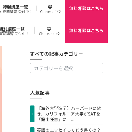
特別講座一覧
無料相談はこちら
🌻 夏期講習 受付中！
Chinese 中文
特別講座一覧
無料相談はこちら
す
徹底解説
 夏期講習 受付中！
Chinese 中文
べ
て
の
すべての記事カテゴリー
記
事
カ
テ
ゴ
リ
人気記事
ー
【海外大学進学】ハーバードに続
き、カリフォルニア大学がSATを
1
「提出任意」に！...
英語のエッセイってどう書くの？