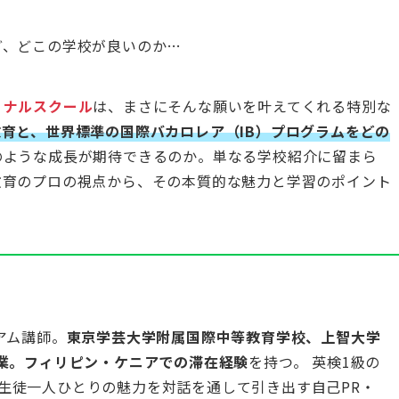
ど、どこの学校が良いのか…
ョナルスクール
は、まさにそんな願いを叶えてくれる特別な
育と、世界標準の国際バカロレア（IB）プログラムをどの
のような成長が期待できるのか。単なる学校紹介に留まら
教育のプロの視点から、その本質的な魅力と学習のポイント
ミアム講師。
東京学芸大学附属国際中等教育学校、上智大学
卒業。フィリピン・ケニアでの滞在経験
を持つ。 英検1級の
生徒一人ひとりの魅力を対話を通して引き出す自己PR・