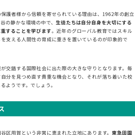
保護者様から信頼を寄せられている理由は、1962年の創立
田谷の静かな環境の中で、
生徒たちは自分自身を大切にする
尊重することを学びます
。近年のグローバル教育ではスキル
らを支える人間性の育成に重きを置いているのが印象的で
観が交錯する国際社会に出た際の大きな守りとなります。毎
て自分を見つめ直す貴重な機会となり、それが落ち着いた校
いるようです。でしょう。
ス
田谷区用賀という非常に恵まれた立地にあります。
東急田園