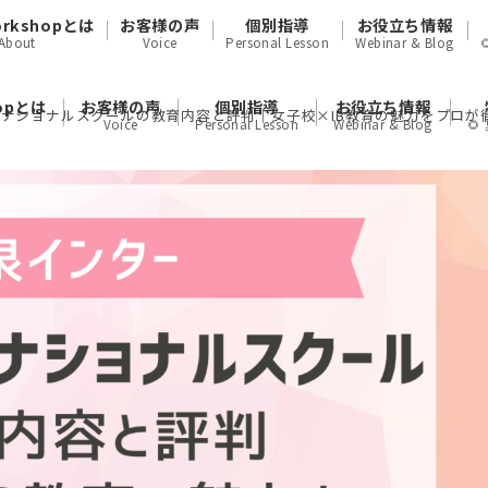
orkshopとは
お客様の声
個別指導
お役立ち情報
About
Voice
Personal Lesson
Webinar & Blog
hopとは
お客様の声
個別指導
お役立ち情報
ナショナルスクールの教育内容と評判｜女子校×IB教育の魅力をプロが
Voice
Personal Lesson
Webinar & Blog
