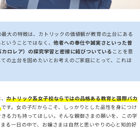
の最大の特徴は、カトリックの価値観が教育の土台にある
るということではなく、
他者への奉仕や誠実さといった普
バカロレア）の探究学習と密接に結びついている
ことを意
しての土台を固めたいとお考えのご家庭にとって、これほ
は、
カトリック系女子校ならではの品格ある教育と国際バカ
と
です。女の子だからこそ、しっかりとした品性を身につけ
できる力も持ってほしい。そんな親御さまの願いを、この学
始まる一日の中で、お嬢さまは自然と思いやりの心と知的好