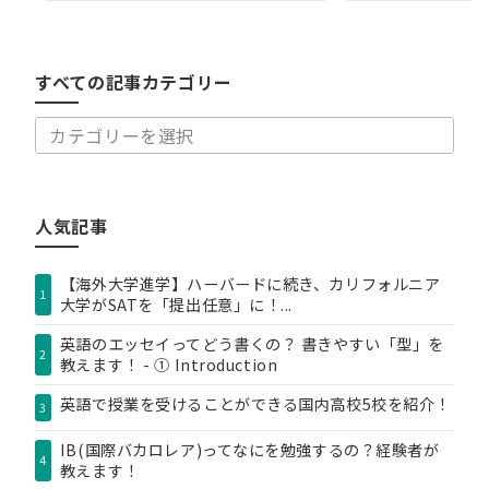
べ
て
の
すべての記事カテゴリー
記
事
カ
テ
ゴ
リ
人気記事
ー
【海外大学進学】ハーバードに続き、カリフォルニア
1
大学がSATを「提出任意」に！...
英語のエッセイってどう書くの？ 書きやすい「型」を
2
教えます！ - ① Introduction
英語で授業を受けることができる国内高校5校を紹介！
3
IB(国際バカロレア)ってなにを勉強するの？経験者が
4
教えます！