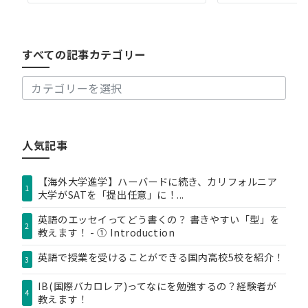
す
べ
て
の
すべての記事カテゴリー
記
事
カ
テ
ゴ
リ
人気記事
ー
【海外大学進学】ハーバードに続き、カリフォルニア
1
大学がSATを「提出任意」に！...
英語のエッセイってどう書くの？ 書きやすい「型」を
2
教えます！ - ① Introduction
英語で授業を受けることができる国内高校5校を紹介！
3
IB(国際バカロレア)ってなにを勉強するの？経験者が
4
教えます！