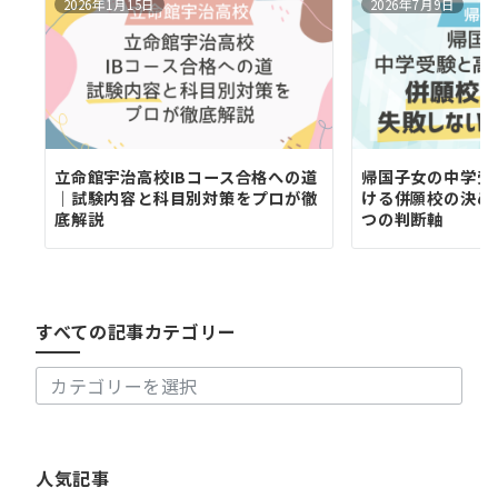
2026年1月15日
2026年7月9日
立命館宇治高校IBコース合格への道
帰国子女の中学受
｜試験内容と科目別対策をプロが徹
ける併願校の決め
底解説
つの判断軸
す
べ
て
の
すべての記事カテゴリー
記
事
カ
テ
ゴ
リ
人気記事
ー