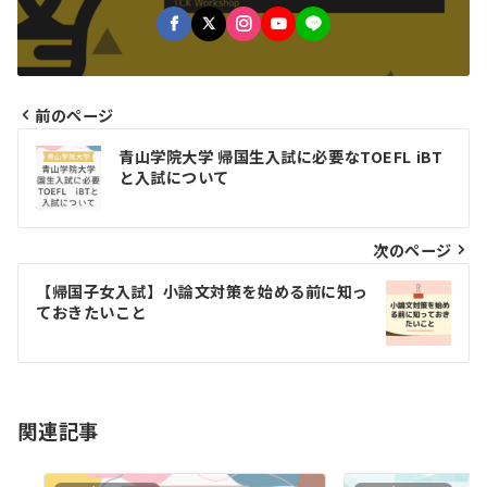
前のページ
投
青山学院大学 帰国生入試に必要なTOEFL iBT
稿
と入試について
ナ
ビ
次のページ
ゲ
【帰国子女入試】小論文対策を始める前に知っ
ておきたいこと
ー
シ
ョ
関連記事
ン