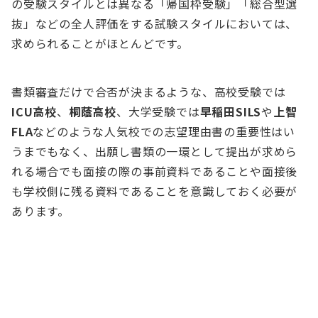
の受験スタイルとは異なる「帰国枠受験」「総合型選
抜」などの全人評価をする試験スタイルにおいては、
求められることがほとんどです。
書類審査だけで合否が決まるような、高校受験では
ICU高校
、
桐蔭高校
、大学受験では
早稲田SILS
や
上智
FLA
などのような人気校での志望理由書の重要性はい
うまでもなく、出願し書類の一環として提出が求めら
れる場合でも面接の際の事前資料であることや面接後
も学校側に残る資料であることを意識しておく必要が
あります。
ICU高校
桐蔭高校
早稲田大学 国際教養学部
上智大学 国際教養学部
など