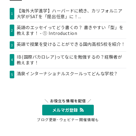
【海外大学進学】ハーバードに続き、カリフォルニア
1
大学がSATを「提出任意」に！...
英語のエッセイってどう書くの？ 書きやすい「型」を
2
教えます！ - ① Introduction
英語で授業を受けることができる国内高校5校を紹介！
3
IB(国際バカロレア)ってなにを勉強するの？経験者が
4
教えます！
清泉インターナショナルスクールってどんな学校？
5
＼ お役立ち情報を配信 ／
メルマガ登録
ブログ更新･ウェビナー開催情報も