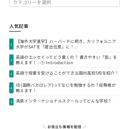
カ
テ
ゴ
リ
人気記事
ー
【海外大学進学】ハーバードに続き、カリフォルニア
1
大学がSATを「提出任意」に！...
英語のエッセイってどう書くの？ 書きやすい「型」を
2
教えます！ - ① Introduction
英語で授業を受けることができる国内高校5校を紹介！
3
IB(国際バカロレア)ってなにを勉強するの？経験者が
4
教えます！
清泉インターナショナルスクールってどんな学校？
5
＼ お役立ち情報を配信 ／