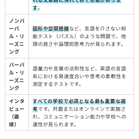
す
。
ノンバ
ーバ
図形や空間把握
など、言語を介さない知
ル・リ
能テスト（パズル）のような問題で、地
ーズニ
頭の良さや論理的思考力が見られます。
ング
バーバ
語彙力や言葉の法則性など、英語の言語
ル・リ
系における発達度合いや思考の柔軟性を
ーズニ
測定するテストです。
ング
インタ
すべての学校で必須となる最も重要な選
ビュー
考
です。対面またはオンラインで実施さ
（面
れ、コミュニケーション能力や学校への
接）
適性が見られます。