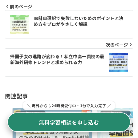
前のページ
投
IB科目選択で失敗しないためのポイントと決
稿
め方をプロがやさしく解説
ナ
ビ
次のページ
ゲ
帰国子女の進路が変わる！私立中高一貫校の最
新海外研修トレンドと求められる力
ー
シ
ョ
関連記事
ン
＼ 海外からも24時間受付中・1分で入力完了 ／
2025年8月29日
2026年7月28日
無料学習相談を申し込む