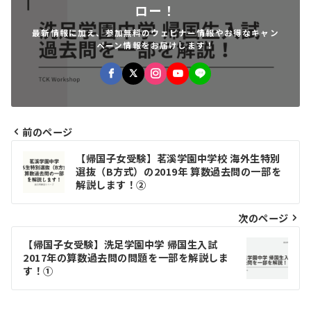
ロー！
最新情報に加え、参加無料のウェビナー情報やお得なキャン
ペーン情報をお届けします！
前のページ
投
【帰国子女受験】茗溪学園中学校 海外生特別
稿
選抜（B方式）の2019年 算数過去問の一部を
解説します！②
ナ
ビ
次のページ
ゲ
【帰国子女受験】洗足学園中学 帰国生入試
2017年の算数過去問の問題を一部を解説しま
ー
す！①
シ