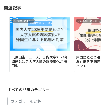
ョ
関連記事
ン
2026年1月12日
2025年10月28日
【帰国生ニュース】国内大学2026年
集団塾とどう違う
問題とは？大学入試の環境変化が帰
み」向き不向きを
国生...
イント
す
べ
て
の
すべての記事カテゴリー
記
事
カ