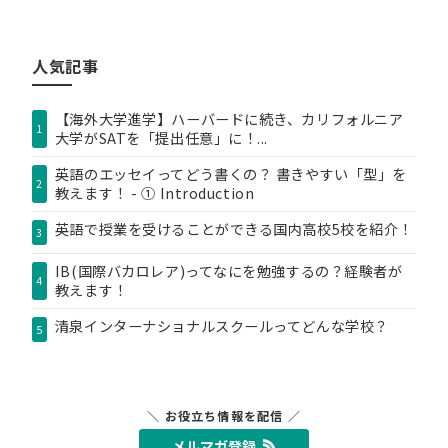
テ
ゴ
リ
人気記事
ー
【海外大学進学】ハーバードに続き、カリフォルニア
1
大学がSATを「提出任意」に！...
英語のエッセイってどう書くの？ 書きやすい「型」を
2
教えます！ - ① Introduction
英語で授業を受けることができる国内高校5校を紹介！
3
IB(国際バカロレア)ってなにを勉強するの？経験者が
4
教えます！
清泉インターナショナルスクールってどんな学校？
5
＼ お役立ち情報を配信 ／
メルマガ登録