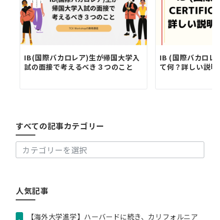
IB(国際バカロレア)生が帰国大学入
IB (国際バカロレア)
試の面接で考えるべき３つのこと
て何？詳しい説明が
す
べ
て
の
すべての記事カテゴリー
記
事
カ
テ
ゴ
リ
人気記事
ー
【海外大学進学】ハーバードに続き、カリフォルニア