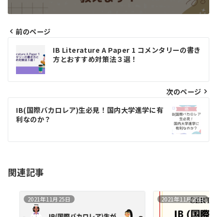
前のページ
投
IB Literature A Paper 1 コメンタリーの書き
稿
方とおすすめ対策法３選！
ナ
ビ
次のページ
ゲ
IB(国際バカロレア)生必見！国内大学進学に有
利なのか？
ー
シ
ョ
関連記事
ン
2021年11月25日
2021年11月25日