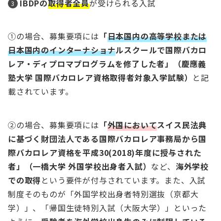
IBDPの
取得者全員
が受けられる入試
①の場合、募集要項には
「
日本国内の高等学校または
日本国内のインターナショナ
ルスクールで国際バカロ
レア・ディプロマプログラムを修了した者」（慶應義
塾大学 国際バカロレア資格取得者対象入学試験）
と記
載されています。
②の場合、募集要項には
「
外国において
スイス民法典
に基づく財団法人である国際バカロレア事務局から国
際バカロレア資格を平成30(2018)年度に授与された
者」（一橋大学 外国学校出身者入試）
など、
海外学校
での取得
という要件が付与されています。また、入試
制度そのものが「外国学校出身者特別選抜（京都大
学）」、「帰国生徒特別入試（大阪大学）」といった