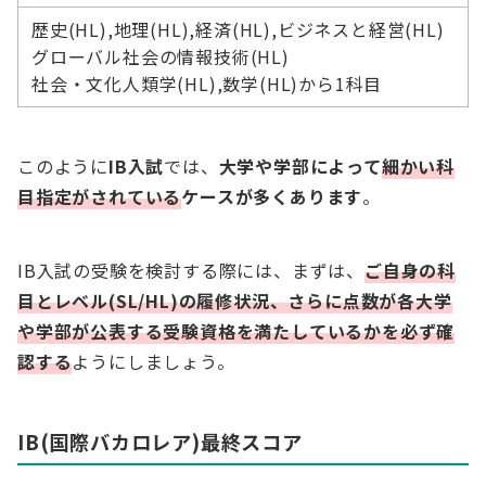
歴史(HL),地理(HL),経済(HL),ビジネスと経営(HL)
グローバル社会の情報技術(HL)
社会・文化人類学(HL),数学(HL)から1科目
このように
IB入試
では、
大学や学部によって
細かい科
目指定がされている
ケースが多くあります
。
IB入試の受験を検討する際には、まずは、
ご自身の科
目とレベル(SL/HL)の履修状況、さらに点数が各大学
や学部が公表する受験資格を満たしているかを必ず確
認
する
ようにしましょう。
IB(国際バカロレア)最終スコア