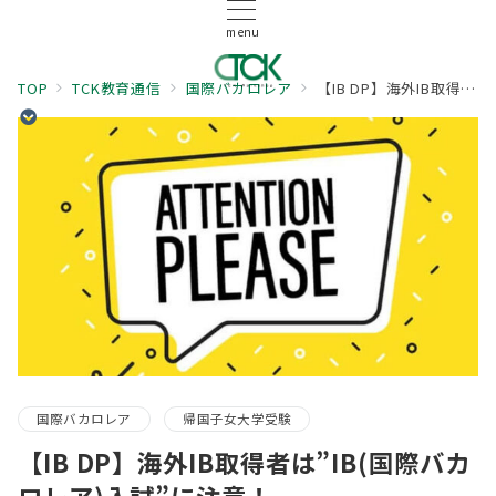
menu
TOP
TCK教育通信
国際バカロレア
【IB DP】海外IB取得者は”IB(国際バカロレア)入試”に注意！
国際バカロレア
帰国子女大学受験
【IB DP】海外IB取得者は”IB(国際バカ