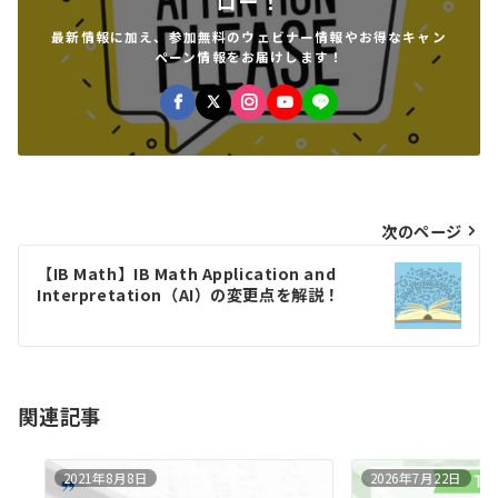
ロー！
最新情報に加え、参加無料のウェビナー情報やお得なキャン
ペーン情報をお届けします！
投
次のページ
稿
【IB Math】IB Math Application and
Interpretation（AI）の変更点を解説！
ナ
ビ
ゲ
ー
関連記事
シ
2021年8月8日
2026年7月22日
ョ