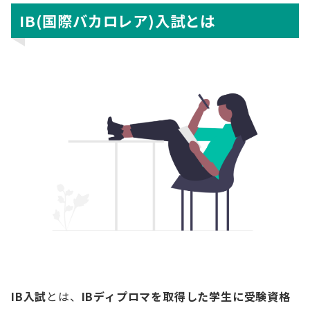
IB(国際バカロレア)入試とは
IB入試
とは、
IBディプロマを取得した学生に受験資格