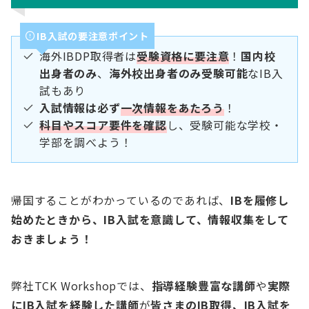
IB入試の要注意ポイント
海外IBDP取得者は
受験資格に要注意
！
国内校
出身者のみ
、
海外校出身者のみ受験可能
なIB入
試もあり
入試情報は必ず
一次情報
を
あたろう
！
科目やスコア要件を確認
し、受験可能な学校・
学部を調べよう！
帰国することがわかっているのであれば、
IBを履修し
始めたときから、IB入試を意識して、情報収集をして
おきましょう！
弊社TCK Workshopでは、
指導経験豊富な講師
や
実際
にIB入試を経験した講師
が
皆さまのIB取得、IB入試を