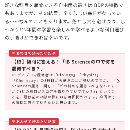
好きな科目を履修できる自由度の高さはIBDPの特徴で
もありますが、その結果、辛く苦しい毎日が待ってい
る……なんてこともあります。落とし穴を避けつつ、し
っかりと2年間の学習を楽しんで学べるような科目選び
の手助けができれば幸いです。
あわせて読みたい記事
【IB】疑問に答える！「IB Scienceの中で何を
履修すべき？」
IB ディプロマ履修者は「Biology」「Physics」
「Chemistry」の3教科から選ぶことが多いのですが、
Scienceの履修に関して「どの科目を履修すべきなんです
か？(どの科目がスコアを取りやすいですか？)」というこ
とを、履修前の相談の際にほぼ毎回聞かれます。今回はそ
の質問に答えていきたいと思います。
あわせて読みたい記事
【IB DP】科目選択の悩み「Science系でおすす