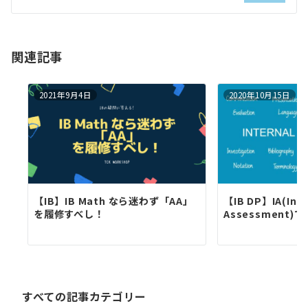
シ
ョ
関連記事
ン
2021年9月4日
2020年10月15日
【IB】IB Math なら迷わず「AA」
【IB DP】IA(Inte
を履修すべし！
Assessment)
す
べ
て
の
すべての記事カテゴリー
記