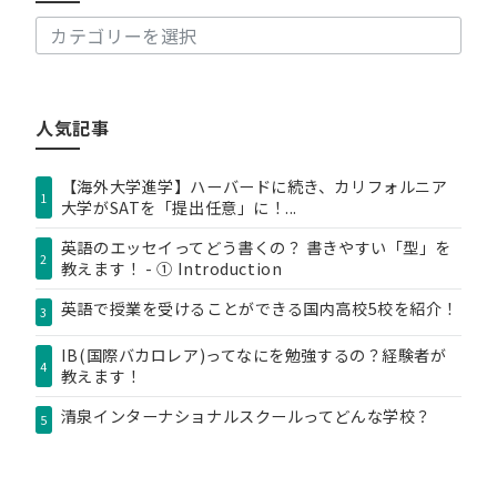
事
カ
テ
ゴ
リ
人気記事
ー
【海外大学進学】ハーバードに続き、カリフォルニア
1
大学がSATを「提出任意」に！...
英語のエッセイってどう書くの？ 書きやすい「型」を
2
教えます！ - ① Introduction
英語で授業を受けることができる国内高校5校を紹介！
3
IB(国際バカロレア)ってなにを勉強するの？経験者が
4
教えます！
清泉インターナショナルスクールってどんな学校？
5