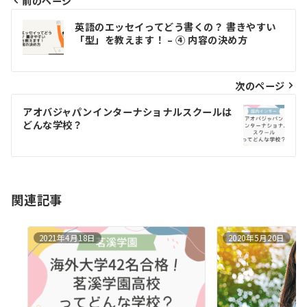
前のページ
投
英語のエッセイってどう書くの？ 書きやすい
稿
「型」を教えます！ – ④ 内容の決め方
ナ
ビ
次のページ
ゲ
アオバジャパンインターナショナルスクールは
どんな学校？
ー
シ
ョ
関連記事
ン
2021年4月18日
2020年5月20日