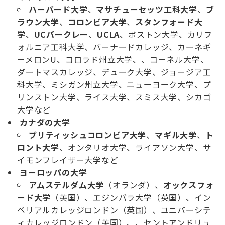
ハーバード大学
、
マサチューセッツ工科大学
、
ブ
ラウン大学
、
コロンビア大学
、
スタンフォード大
学
、
UCバークレー
、
UCLA
、ボストン大学、カリフ
ォルニア工科大学、バーナードカレッジ、カーネギ
ーメロンU、コロラド州立大学、、コーネル大学、
ダートマスカレッジ、デューク大学、ジョージア工
科大学、ミシガン州立大学、ニューヨーク大学、プ
リンストン大学、ライス大学、スミス大学、シカゴ
大学など
カナダの大学
ブリティッシュコロンビア大学
、
マギル大学
、
ト
ロント大学
、オンタリオ大学、ライアソン大学、サ
イモンフレイザー大学など
ヨーロッパの大学
アムステルダム大学
（オランダ）、
オックスフォ
ード大学
（英国）、エジンバラ大学（英国）、イン
ペリアルカレッジロンドン（英国）、ユニバーシテ
ィカレッジロンドン（英国）、、セントアンドリュ