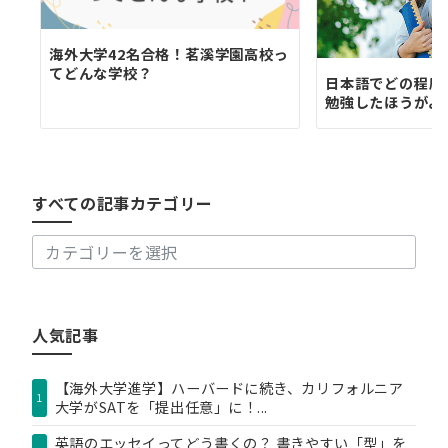
海外大学42名合格！茗溪学園高校っ
てどんな学校？
日本語でどの程度
勉強したほうがよ
す
べ
て
の
すべての記事カテゴリー
記
事
カ
テ
ゴ
リ
人気記事
ー
【海外大学進学】ハーバードに続き、カリフォルニア
1
大学がSATを「提出任意」に！...
英語のエッセイってどう書くの？ 書きやすい「型」を