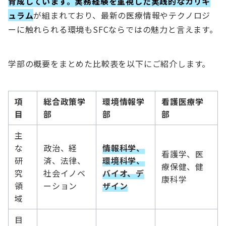
育成しています。実務経験を重視した実践的なカリキ
ュラム
が組まれており、最新の医療情報やテクノロジ
ーに触れられる環境もSFCならではの魅力と言えます。
学部の概要をまとめた比較表を以下にご紹介します。
項
総合政策学
環境情報学
看護医療学
目
部
部
部
主
な
政治、経
情報科学、
看護学、医
研
済、法律、
環境科学、
療保健、健
究
社会イノベ
バイオ、デ
康科学
領
ーション
ザイン
域
目