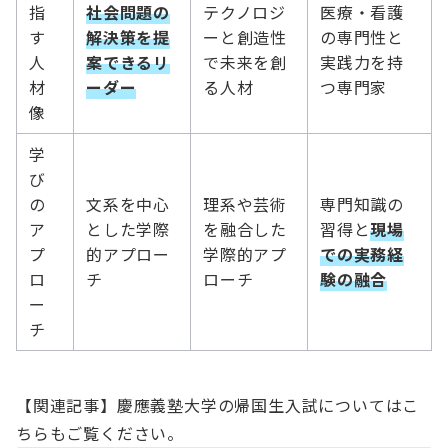
指
社会問題の
テクノロジ
医療・看護
す
解決策を提
ーと創造性
の専門性と
人
案できるリ
で未来を創
実践力を持
材
ーダー
る人材
つ専門家
像
学
び
の
文系を中心
理系や芸術
専門知識の
ア
とした学際
を融合した
習得と
現場
プ
的アプロー
学際的アプ
での実務経
ロ
チ
ローチ
験の融合
ー
チ
【関連記事】慶應義塾大学の帰国生入試についてはこ
ちらもご覧ください。