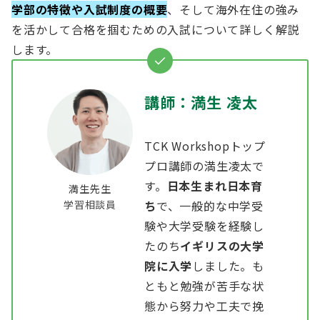
学部の特徴や入試制度の概要
、そして海外在住の強み
を活かして合格を掴むための入試について詳しく解説
します。
講師：満生 凌太
TCK Workshopトップ
プロ講師の満生凌太で
す。
日本生まれ日本育
満生先生
学習相談員
ち
で、一般的な中学受
験や大学受験を経験し
たのち
イギリスの大学
院に入学
しました。も
ともと勉強が苦手な状
態から努力や工夫で挽