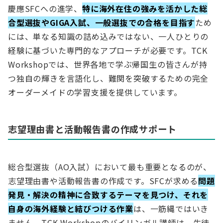
慶應SFCへの進学、
特に海外在住の強みを活かした総
合型選抜やGIGA入試、一般選抜での合格を目指す
ため
には、単なる知識の詰め込みではない、一人ひとりの
経験に基づいた専門的なアプローチが必要です。TCK
Workshopでは、世界各地で学ぶ帰国生の皆さんが持
つ独自の輝きを言語化し、難関を突破するための完全
オーダーメイドの学習支援を提供しています。
志望理由書と活動報告書の作成サポート
総合型選抜（AO入試）において最も重要となるのが、
志望理由書や活動報告書の作成です。SFCが求める
問題
発見・解決の精神に合致するテーマを見つけ、それを
自身の海外経験と結びつける作業
は、一筋縄ではいき
ません。TCK Workshopのバイリンガル講師は、生徒