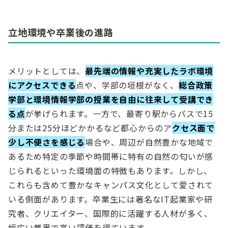
立地環境や卒業後の進路
メリットとしては、
最先端の情報や充実したラボ環境
にアクセスできる
点や、学部の垣根がなく、
総合政策
学部と環境情報学部の授業を自由に往来して受講でき
る点
が挙げられます。一方で、最寄り駅からバスで15
分または25分ほどかかるなど都心からのア
クセス面で
少し不便さを感じる
場合や、周辺が自然豊かな地域で
あるため特定の季節や時間帯に特有の自然の匂いが感
じられるといった環境面の特徴もあります。しかし、
これらも含めて豊かなキャンパス文化として愛されて
いる側面があります。卒業生には著名なIT起業家や研
究者、クリエイター、国際的に活躍する人材が多く、
幅広い業界で高い評価を得ています。