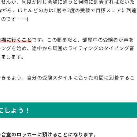
ませんが、何度か同じ会場に通うと何時に到着すればだいた
ながら、ほとんどの方は1度や2度の受験で目標スコアに到達
のです……)
会場に行くこと
です。この順番だと、部屋中の受験者が声を
キングを始め、途中から周囲のライティングのタイピング音
しまします。
できるよう、自分の受験スタイルに合った時間に到着するこ
めにしよう！
待合室のロッカーに預けることになります
。