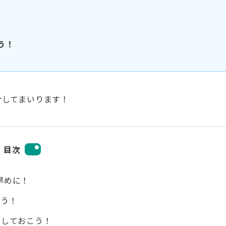
う！
介してまいります！
目次
早めに！
よう！
出しておこう！