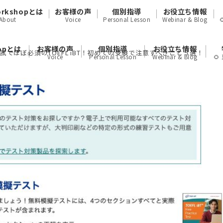
orkshopとは
お客様の声
個別指導
お役立ち情報
About
Voice
Personal Lesson
Webinar & Blog
hopとは
お客様の声
個別指導
お役立ち情報
入試でほぼ必須のTOEFL iBT！初めての受験で注意すべきこと５選！
Voice
Personal Lesson
Webinar & Blog
