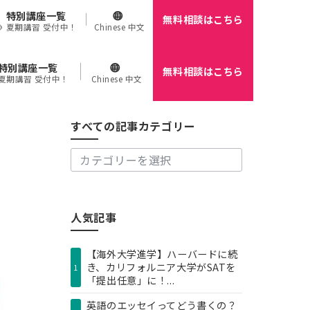
特別講座一覧
無料相談はこちら
🌻 夏期講習 受付中！
Chinese 中文
特別講座一覧
無料相談はこちら
す
 夏期講習 受付中！
Chinese 中文
べ
て
の
すべての記事カテゴリー
記
事
カ
テ
ゴ
リ
人気記事
ー
【海外大学進学】ハーバードに続
き、カリフォルニア大学がSATを
1
「提出任意」に！...
英語のエッセイってどう書くの？